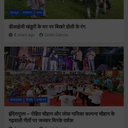
देहरादून
मनोरंजन
राज्य
डीआईजी खंडुरी के घर पर बिखरे होली के रंग
4 years ago
Girish Gairola
उत्तरप्रदेश
दिल्ली
मनोरंजन
इंदिरापुरम – रोहित चौहान और लोक गायिका कल्पना चौहान के
गढ़वाली गीतों पर जमकर थिरके दर्शक