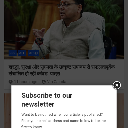
राज्य
ALL
देहरादून
श्रद्धा, सुरक्षा और सुगमता के उत्कृष्ट समन्वय से सफलतापूर्वक
संचालित हो रही कांवड़ यात्रा
11 hours ago
Viri Gairola
Subscribe to our
newsletter
Want to be notified when our article is published?
Enter your email address and name below to be the
first to know.