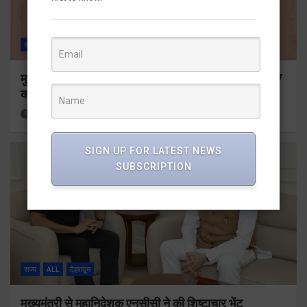
राज्य
ALL
देहरादून
मुख्यमंत्री ने प्रदान की विभिन्न विकास योजनाओं के लिए 1967
करोड़ की वित्तीय स्वीकृति
11 hours ago
Viri Gairola
SIGN UP FOR LATEST NEWS
SUBSCRIPTION
राज्य
ALL
देहरादून
मुख्यमंत्री से महानिदेशक एनसीसी ने की शिष्टाचार भेंट