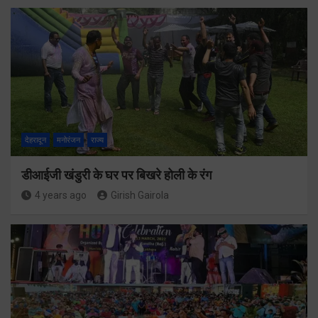
देहरादून
मनोरंजन
राज्य
डीआईजी खंडुरी के घर पर बिखरे होली के रंग
4 years ago
Girish Gairola