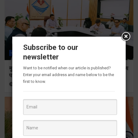
Subscribe to our
राज्य
ALL
देहरादून
newsletter
मुख्य सचिव ने सभी बड़े प्रोजेक्ट्स का निर्माण कार्य नियमित समय
Want to be notified when our article is published?
पर पूर्ण किए जाने के निर्देश दिए
Enter your email address and name below to be the
first to know.
20 hours ago
Viri Gairola