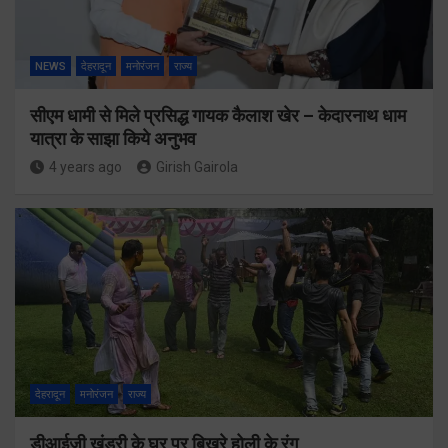
NEWS
देहरादून
मनोरंजन
राज्य
सीएम धामी से मिले प्रसिद्ध गायक कैलाश खेर – केदारनाथ धाम
यात्रा के साझा किये अनुभव
4 years ago
Girish Gairola
देहरादून
मनोरंजन
राज्य
डीआईजी खंडुरी के घर पर बिखरे होली के रंग