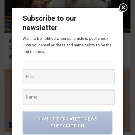
Subscribe to our
newsletter
राज्य
ALL
देहरादून
Want to be notified when our article is published?
श्रद्धा, सुरक्षा और सुगमता के उत्कृष्ट समन्वय से सफलतापूर्वक
Enter your email address and name below to be the
संचालित हो रही कांवड़ यात्रा
first to know.
13 hours ago
Viri Gairola
SIGN UP FOR LATEST NEWS
राज्य
ALL
देहरादून
SUBSCRIPTION