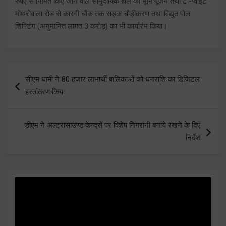
रुपए से निर्मित किए जाने वाले सामुदायिक हॉल का भूमि पूजन तथा टी-प्वाइंट
मोथरोवाला रोड से कारगी चौक तक सड़क चौड़ीकरण तथा विद्युत पोल
शिफ्टिंग (अनुमानित लागत 3 करोड़) का भी कार्यारंभ किया।
Post
सीएम धामी ने 80 हजार लाभार्थी बालिकाओं को धनराशि का डिजिटल
navigation
हस्तांतरण किया
डीएम ने अल्ट्रासाउण्ड केन्द्रों पर विशेष निगरानी बनाये रखने के दिए
निर्देश