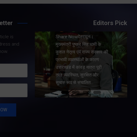
etter
Editors Pick
Share Nowदेहरादून।
icle is
।
मुख्यमंत्री पुष्कर सिंह धामी ने
dress and
धामी के
प्रदेश में शहरी आधारभूत
now.
य सरकार की
सुविधाओं के सुदृढ़ीकरण तथा
कारण
जीआईएस आधारित जल-निकासी
रा पूरी
योजना के लिए कुल 1967 करोड़
त और
की वित्तीय स्वीकृति प्रदान की है।
…
…