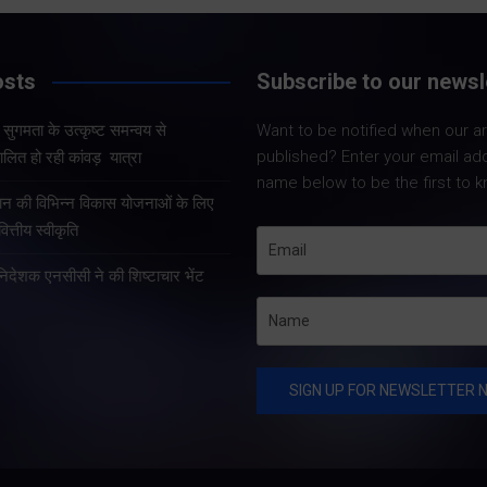
Share Now
Share Now
osts
Subscribe to our newsl
और सुगमता के उत्कृष्ट समन्वय से
Want to be notified when our art
Share Nowदेहरादून
Share Nowदेहरादून। मुख्य
published? Enter your email ad
लित हो रही कांवड़ यात्रा
मुख्यमंत्री पुष्कर सिंह 
सचिव आनंद बर्द्धन ने गुरुवार को
name below to be the first to k
कुशल नेतृत्व एवं राज्
राज्य आपातकालीन परिचालन
्रदान की विभिन्न विकास योजनाओं के लिए
प्रभावी व्यवस्थाओं के 
केंद्र पहुंचकर प्रदेश में लगातार
त्तीय स्वीकृति
उत्तराखंड में कांवड़ यात्
हो रही वर्षा तथा बारिश के कारण
तरह व्यवस्थित, सुरक्षि
हानिदेशक एनसीसी ने की शिष्टाचार भेंट
उत्पन्न स्थिति की विस्तृत समीक्षा
सुचारु रूप से संचालित
की।…