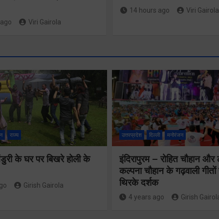
14 hours ago
Viri Gairola
 ago
Viri Gairola
श्रद्धा, सुरक
सुगमता के
न
राज्य
उत्तरप्रदेश
दिल्ली
मनोरंजन
उत्कृष्ट समन
ुरी के घर पर बिखरे होली के
इंदिरापुरम – रोहित चौहान और
से सफलतापू
24×7 अलर्ट मोड
कल्पना चौहान के गढ़वाली गीत
संचालित हो 
थिरके दर्शक
में रहें अधिकारीः
ago
Girish Gairola
कांवड़ यात्र
4 years ago
Girish Gairol
मुख्य सचिव