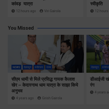
कांवड़ यात्रा
स्वीकृति
12 hours ago
Viri Gairola
12 hours
You Missed
NEWS
देहरादून
मनोरंजन
राज्य
देहरादून
मनोरंज
सीएम धामी से मिले प्रसिद्ध गायक कैलाश
डीआईजी खंड
खेर – केदारनाथ धाम यात्रा के साझा किये
रंग
अनुभव
4 years 
4 years ago
Girish Gairola