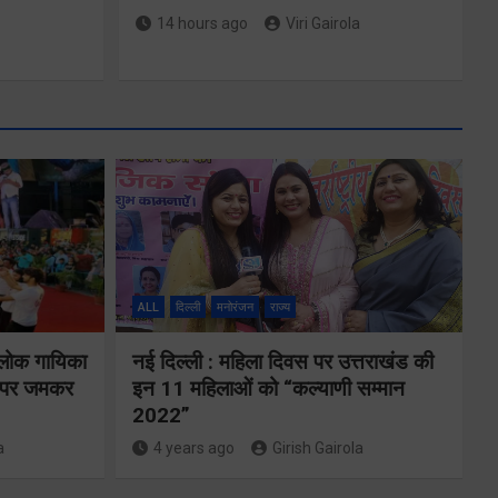
14 hours ago
Viri Gairola
मुख्यमंत्री ने
्षा और
प्रदान की विभिन्न
विकास योजनाओं
ALL
दिल्ली
मनोरंजन
राज्य
्वय
के लिए 1967
 लोक गायिका
नई दिल्ली : महिला दिवस पर उत्तराखंड की
र्वक
करोड़ की वित्तीय
ों पर जमकर
इन 11 महिलाओं को “कल्याणी सम्मान
रही
2022”
स्वीकृति
ा
a
4 years ago
Girish Gairola
Share Now