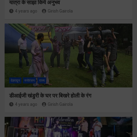
यात्रा के साझा किये अनुभव
4 years ago
Girish Gairola
देहरादून
मनोरंजन
राज्य
डीआईजी खंडुरी के घर पर बिखरे होली के रंग
4 years ago
Girish Gairola