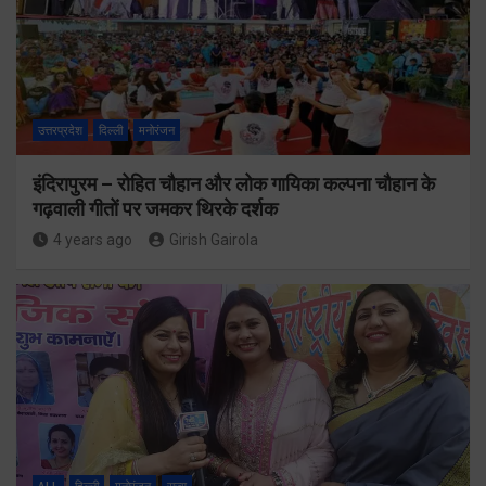
उत्तरप्रदेश
दिल्ली
मनोरंजन
इंदिरापुरम – रोहित चौहान और लोक गायिका कल्पना चौहान के
गढ़वाली गीतों पर जमकर थिरके दर्शक
4 years ago
Girish Gairola