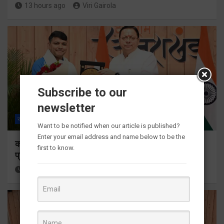
13 hours ago
Viri Gairola
Subscribe to our
newsletter
राज्य
ALL
देहरादून
Want to be notified when our article is published?
Enter your email address and name below to be the
कॉमनवेल्थ गेम्स 2026 के उत्तराखंड के पदक विजेताओं और
first to know.
प्रशिक्षकों को मुख्यमंत्री धामी ने किया सम्मानित
13 hours ago
Viri Gairola