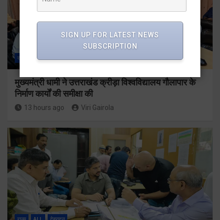
SIGN UP FOR LATEST NEWS
SUBSCRIPTION
राज्य
ALL
देहरादून
मुख्यमंत्री धामी ने उत्तराखंड क्रीड़ा विश्वविद्यालय गौलापार के
निर्माण कार्यों की समीक्षा की
13 hours ago
Viri Gairola
राज्य
ALL
देहरादून