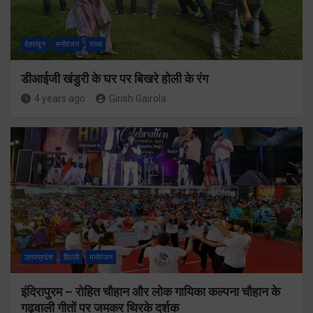
देहरादून
मनोरंजन
राज्य
डीआईजी खंडुरी के घर पर बिखरे होली के रंग
4 years ago
Girish Gairola
उत्तरप्रदेश
दिल्ली
मनोरंजन
इंदिरापुरम – रोहित चौहान और लोक गायिका कल्पना चौहान के
गढ़वाली गीतों पर जमकर थिरके दर्शक