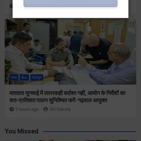
4 hours ago
Viri Gairola
राज्य
ALL
देहरादून
मतदाता सुनवाई में लापरवाही बर्दाश्त नहीं, आयोग के निर्देशों का
शत-प्रतिशत पालन सुनिश्चित करेंः गढ़वाल आयुक्त
5 hours ago
Viri Gairola
You Missed