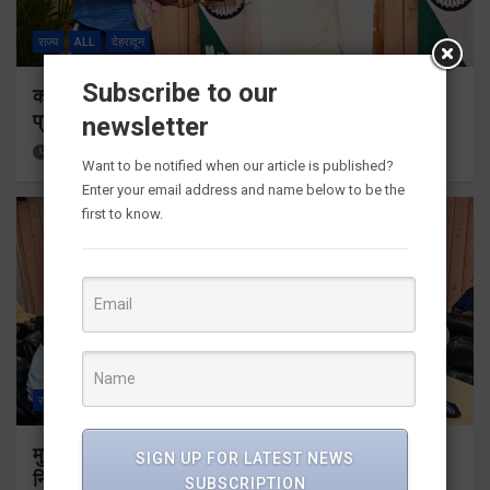
राज्य
ALL
देहरादून
Subscribe to our
कॉमनवेल्थ गेम्स 2026 के उत्तराखंड के पदक विजेताओं और
प्रशिक्षकों को मुख्यमंत्री धामी ने किया सम्मानित
newsletter
4 hours ago
Viri Gairola
Want to be notified when our article is published?
Enter your email address and name below to be the
first to know.
राज्य
ALL
देहरादून
मुख्यमंत्री धामी ने उत्तराखंड क्रीड़ा विश्वविद्यालय गौलापार के
SIGN UP FOR LATEST NEWS
निर्माण कार्यों की समीक्षा की
SUBSCRIPTION