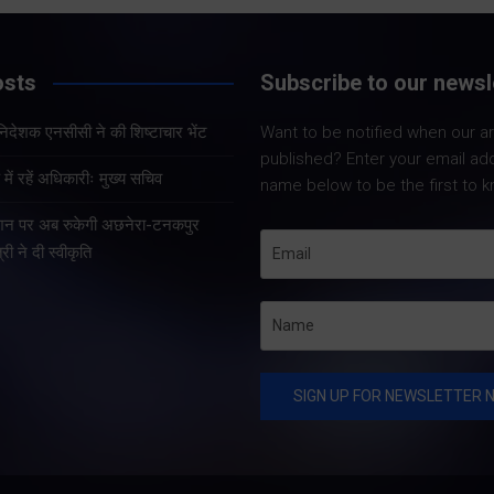
Share Now
osts
Subscribe to our newsl
Share Nowदेहरादून। पूर्व
सैनिक कल्याण सलाहकार परिषद
Share Nowदेहरादून। 
हानिदेशक एनसीसी ने की शिष्टाचार भेंट
Want to be notified when our art
के अध्यक्ष एवं वरिष्ठ भाजपा नेता
कैडेट कोर (एनसीसी) क
published? Enter your email ad
कर्नल कोठियाल ने कांग्रेस पार्टी
महानिदेशक लेफ्टिनें
ें रहें अधिकारीः मुख्य सचिव
name below to be the first to k
पर पूर्व सैनिकों के अपमान का
वीरेन्द्र वत्स, ल्ैड, 
गंभीर आरोप लगाया है। उन्होंने
टेशन पर अब रुकेगी अछनेरा-टनकपुर
नई दिल्ली स्थित उत्तरा
कहा…
्री ने दी स्वीकृति
निवास में मुख्यमंत्री पुष
धामी से शिष्टाचार भें