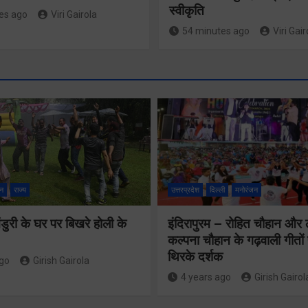
स्वीकृति
es ago
Viri Gairola
54 minutes ago
Viri Gair
मंच पर सैनिकों के
लिए स्थान नहीं,
न
राज्य
उत्तरप्रदेश
दिल्ली
मनोरंजन
मुख्यमंत्री स
सम्मान का ढोंग
महानिदेशक
ुरी के घर पर बिखरे होली के
इंदिरापुरम – रोहित चौहान और
कर रही कांग्रेसः
कल्पना चौहान के गढ़वाली गीत
एनसीसी ने 
कोठियाल
थिरके दर्शक
ago
Girish Gairola
शिष्टाचार भें
4 years ago
Girish Gairol
Share Now