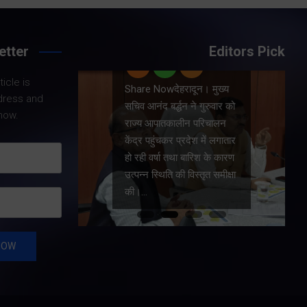
Share Now
etter
Editors Pick
राष्ट्रीय
icle is
Share Nowदेहरादून। मुख्य
े
dress and
सचिव आनंद बर्द्धन ने गुरुवार को
ट जनरल
now.
राज्य आपातकालीन परिचालन
ैड, टैड ने
केंद्र पहुंचकर प्रदेश में लगातार
खण्ड
हो रही वर्षा तथा बारिश के कारण
्कर सिंह
उत्पन्न स्थिति की विस्तृत समीक्षा
ट की।…
की।…