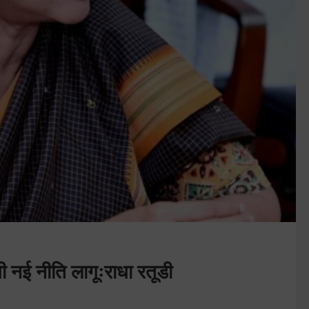
ोगी नई नीति लागूःराधा रतूडी