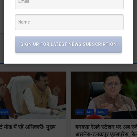
युवती के कंकाल की शिनाख्त के बाद हत्यारोपी प्रेमी तक पहुंची
पुलिस
SIGN UP FOR LATEST NEWS SUBSCRIPTION
ेहरादून
राज्य
ALL
देहरादून
मोड में रहें अधिकारीः मुख्य
बनबसा रेलवे स्टेशन पर अब रुक
अछनेरा-टनकपुर एक्सप्रेस, रेल 