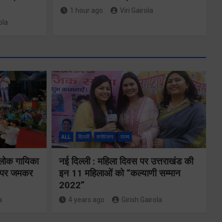
1 hour ago
Viri Gairola
ola
ALL
दिल्ली
मनोरंजन
राज्य
े
 लोक गायिका
नई दिल्ली : महिला दिवस पर उत्तराखंड की
24×7 अलर्ट मोड
ों पर जमकर
इन 11 महिलाओं को “कल्याणी सम्मान
की
2022”
में रहें अधिकारीः
ट
a
4 years ago
Girish Gairola
मुख्य सचिव