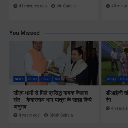
41 minutes ago
Viri Gairola
48 minut
You Missed
NEWS
देहरादून
मनोरंजन
राज्य
देहरादून
मनोरंज
सीएम धामी से मिले प्रसिद्ध गायक कैलाश
डीआईजी खंड
खेर – केदारनाथ धाम यात्रा के साझा किये
रंग
अनुभव
4 years 
4 years ago
Girish Gairola