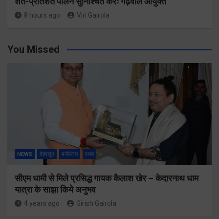
शत-प्रतिशत पालन सुनिश्चित करेंः गढ़वाल आयुक्त
8 hours ago
Viri Gairola
You Missed
NEWS
देहरादून
मनोरंजन
राज्य
सीएम धामी से मिले प्रसिद्ध गायक कैलाश खेर – केदारनाथ धाम
यात्रा के साझा किये अनुभव
4 years ago
Girish Gairola