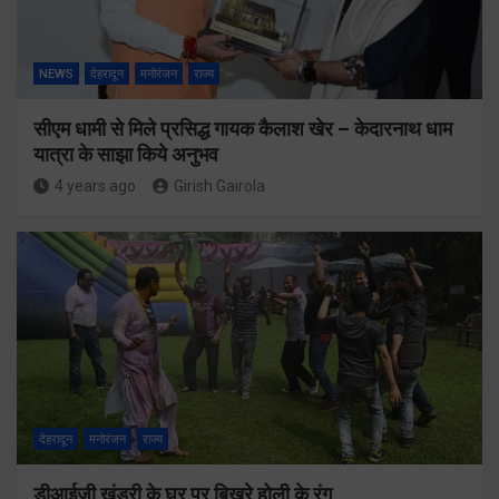
NEWS
देहरादून
मनोरंजन
राज्य
सीएम धामी से मिले प्रसिद्ध गायक कैलाश खेर – केदारनाथ धाम
यात्रा के साझा किये अनुभव
4 years ago
Girish Gairola
देहरादून
मनोरंजन
राज्य
डीआईजी खंडुरी के घर पर बिखरे होली के रंग