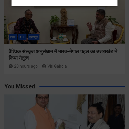
राज्य
ALL
देहरादून
वैश्विक संस्कृत अनुसंधान में भारत-नेपाल पहल का उत्तराखंड ने
किया नेतृत्व
20 hours ago
Viri Gairola
You Missed