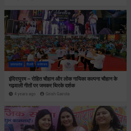
उत्तरप्रदेश
दिल्ली
मनोरंजन
इंदिरापुरम – रोहित चौहान और लोक गायिका कल्पना चौहान के
गढ़वाली गीतों पर जमकर थिरके दर्शक
4 years ago
Girish Gairola