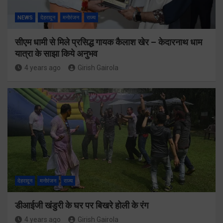
NEWS
देहरादून
मनोरंजन
राज्य
सीएम धामी से मिले प्रसिद्ध गायक कैलाश खेर – केदारनाथ धाम
यात्रा के साझा किये अनुभव
4 years ago
Girish Gairola
देहरादून
मनोरंजन
राज्य
डीआईजी खंडुरी के घर पर बिखरे होली के रंग
4 years ago
Girish Gairola