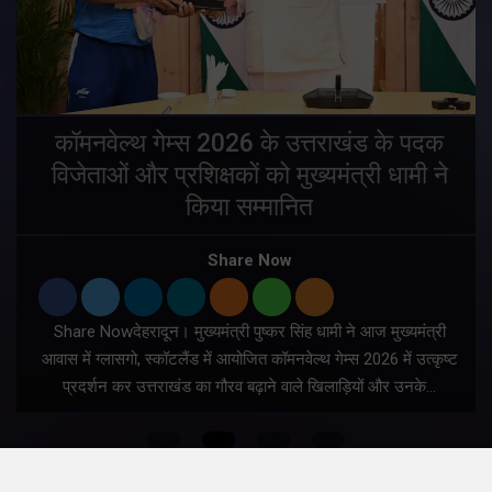
य
कॉमनवेल्थ गेम्स 2026 के उत्तराखंड के पदक
विजेताओं और प्रशिक्षकों को मुख्यमंत्री धामी ने
किया सम्मानित
य
Share Now
Share Nowदेहरादून। मुख्यमंत्री पुष्कर सिंह धामी ने आज मुख्यमंत्री
आवास में ग्लासगो, स्कॉटलैंड में आयोजित कॉमनवेल्थ गेम्स 2026 में उत्कृष्ट
प्रदर्शन कर उत्तराखंड का गौरव बढ़ाने वाले खिलाड़ियों और उनके…