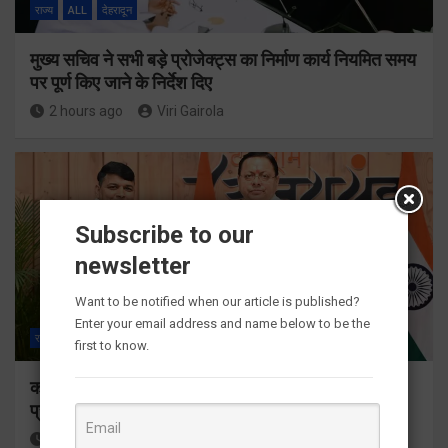
राज्य
ALL
देहरादून
मुख्य सचिव ने सभी बड़े प्रोजेक्ट्स का निर्माण कार्य नियमित समय
पर पूर्ण किए जाने के निर्देश दिए
2 hours ago
Viri Gairola
Subscribe to our
newsletter
Want to be notified when our article is published?
Enter your email address and name below to be the
राज्य
ALL
देहरादून
first to know.
कॉमनवेल्थ गेम्स 2026 के उत्तराखंड के पदक विजेताओं और
प्रशिक्षकों को मुख्यमंत्री धामी ने किया सम्मानित
2 hours ago
Viri Gairola