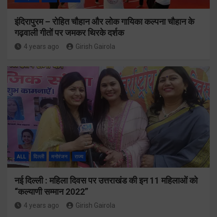
इंदिरापुरम – रोहित चौहान और लोक गायिका कल्पना चौहान के
गढ़वाली गीतों पर जमकर थिरके दर्शक
4 years ago
Girish Gairola
ALL
दिल्ली
मनोरंजन
राज्य
नई दिल्ली : महिला दिवस पर उत्तराखंड की इन 11 महिलाओं को
“कल्याणी सम्मान 2022”
4 years ago
Girish Gairola