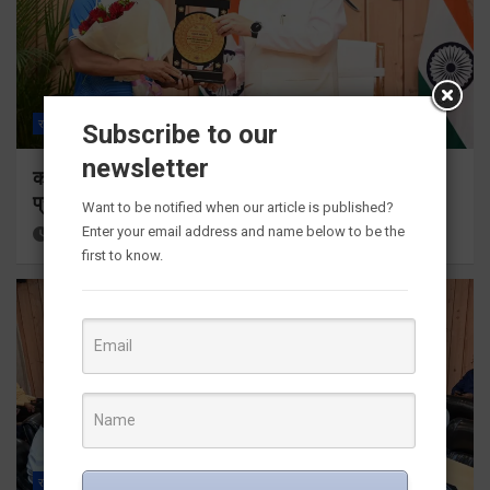
राज्य
ALL
देहरादून
Subscribe to our
newsletter
कॉमनवेल्थ गेम्स 2026 के उत्तराखंड के पदक विजेताओं और
प्रशिक्षकों को मुख्यमंत्री धामी ने किया सम्मानित
Want to be notified when our article is published?
Enter your email address and name below to be the
19 hours ago
Viri Gairola
first to know.
राज्य
ALL
देहरादून