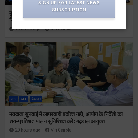
SIGN UP FOR LATEST NEWS
SUBSCRIPTION
मुख्यमंत्री धामी ने उत्तराखंड क्रीड़ा विश्वविद्यालय गौलापार के
निर्माण कार्यों की समीक्षा की
19 hours ago
Viri Gairola
राज्य
ALL
देहरादून
मतदाता सुनवाई में लापरवाही बर्दाश्त नहीं, आयोग के निर्देशों का
शत-प्रतिशत पालन सुनिश्चित करेंः गढ़वाल आयुक्त
20 hours ago
Viri Gairola