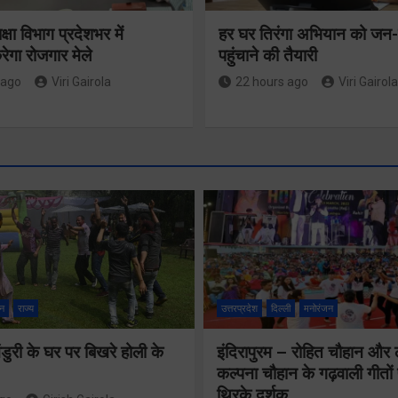
षा विभाग प्रदेशभर में
हर घर तिरंगा अभियान को ज
गा रोजगार मेले
पहुंचाने की तैयारी
 ago
Viri Gairola
22 hours ago
Viri Gairola
न
राज्य
उत्तरप्रदेश
दिल्ली
मनोरंजन
ुरी के घर पर बिखरे होली के
इंदिरापुरम – रोहित चौहान और
कल्पना चौहान के गढ़वाली गीत
थिरके दर्शक