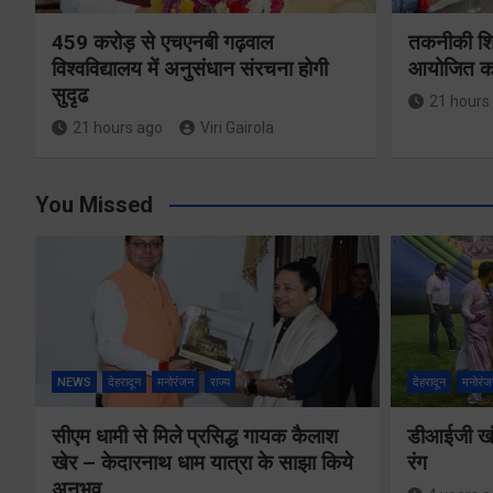
459 करोड़ से एचएनबी गढ़वाल
तकनीकी शिक्
विश्वविद्यालय में अनुसंधान संरचना होगी
आयोजित करे
सुदृढ
21 hours
21 hours ago
Viri Gairola
You Missed
NEWS
देहरादून
मनोरंजन
राज्य
देहरादून
मनोरंज
सीएम धामी से मिले प्रसिद्ध गायक कैलाश
डीआईजी खंड
खेर – केदारनाथ धाम यात्रा के साझा किये
रंग
अनुभव