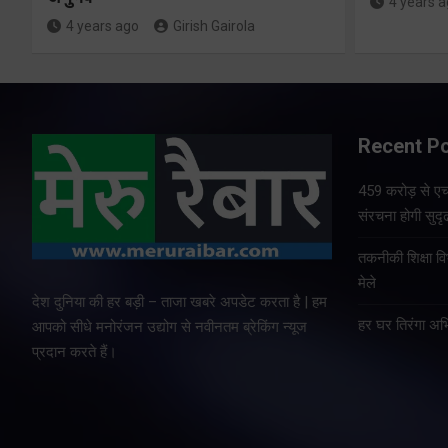
4 years 
4 years ago
Girish Gairola
Recent P
459 करोड़ से एचए
संरचना होगी सुदृ
तकनीकी शिक्षा व
मेले
देश दुनिया की हर बड़ी – ताजा खबरे अपडेट करता है | हम
हर घर तिरंगा अभ
आपको सीधे मनोरंजन उद्योग से नवीनतम ब्रेकिंग न्यूज
प्रदान करते हैं।