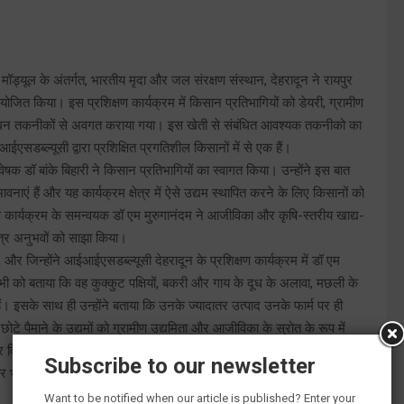
्यूल के अंतर्गत, भारतीय मृदा और जल संरक्षण संस्थान, देहरादून ने रायपुर
आयोजित किया। इस प्रशिक्षण कार्यक्रम में किसान प्रतिभागियों को डेयरी, ग्रामीण
ंधन तकनीकों से अवगत कराया गया। इस खेती से संबंधित आवश्यक तकनीको का
एसडब्ल्यूसी द्वारा प्रशिक्षित प्रगतिशील किसानों में से एक हैं।
षक डॉ बांके बिहारी ने किसान प्रतिभागियों का स्वागत किया। उन्होंने इस बात
ाएं हैं और यह कार्यक्रम क्षेत्र में ऐसे उद्यम स्थापित करने के लिए किसानों को
ण कार्यक्रम के समन्वयक डॉ एम मुरुगानंदम ने आजीविका और कृषि-स्तरीय खाद्य-
षेत्र अनुभवों को साझा किया।
 जिन्होंने आईआईएसडब्ल्यूसी देहरादून के प्रशिक्षण कार्यक्रम में डॉ एम
 ने सभी को बताया कि वह कुक्कुट पक्षियों, बकरी और गाय के दूध के अलावा, मछली के
इसके साथ ही उन्‍होंने बताया कि उनके ज्‍यादातर उत्‍पाद उनके फार्म पर ही
छोटे पैमाने के उद्यमों को ग्रामीण उद्यमिता और आजीविका के स्रोत के रूप में
िचार-विमर्श में इस कार्य के लिए आवश्‍यक उपादानों जैसे बीज, चूजे, चारा, पशु
Subscribe to our newsletter
पर भी चर्चा की गई। इस दौरान राज्‍य मत्‍स्‍य पालन विभाग, पशु पालन विभाग और
Want to be notified when our article is published? Enter your