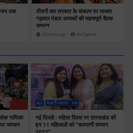
न-जन तक
तीसरी बार सरकार के संकल्प पर भाजपा
गढ़वाल मंडल अध्यक्षों की महत्वपूर्ण बैठक
सम्पन्न
23 hours ago
Viri Gairola
ALL
दिल्ली
मनोरंजन
राज्य
तकनीकी शिक्षा
 लोक गायिका
नई दिल्ली : महिला दिवस पर उत्तराखंड की
विभाग प्रदेशभर में
ों पर जमकर
इन 11 महिलाओं को “कल्याणी सम्मान
आयोजित करेगा
2022”