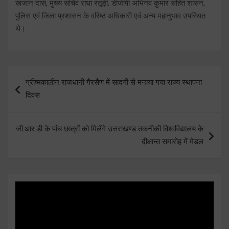
खजान दास, मुख्य सचिव राधा रतूड़ी, डीजीपी अभिनव कुमार सहित शासन,
पुलिस एवं जिला प्रशासन के वरिष्ठ अधिकारी एवं अन्य महानुभाव उपस्थित
थे।
Post
ग्रीष्मकालीन राजधानी गैरसैंण में सादगी से मनाया गया राज्य स्थापना
navigation
दिवस
जी.आर.डी के पांच छात्रों को मिलेंगे उत्तराखण्ड तकनीकी विश्वविद्यालय के
दीक्षान्त समारोह में मेडल