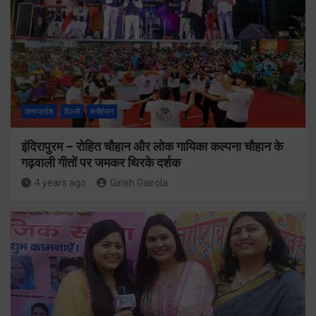
उत्तरप्रदेश
दिल्ली
मनोरंजन
इंदिरापुरम – रोहित चौहान और लोक गायिका कल्पना चौहान के
गढ़वाली गीतों पर जमकर थिरके दर्शक
4 years ago
Girish Gairola