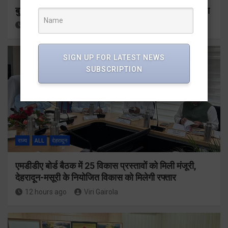
बुजुर्ग-दिव्यांगों के घर जाएंगे बीएलओ, करेंगे नोटिसों का निस्तारण
12 hours ago
Viri Gairola
SIGN UP FOR LATEST NEWS
SUBSCRIPTION
राज्य
ALL
देहरादून
एमडीडीए बोर्ड बैठक में 25 विकास प्रस्तावों को मिली मंजूरी,
देहरादून-मसूरी के नियोजित विकास को मिलेगी रफ्तार
12 hours ago
Viri Gairola