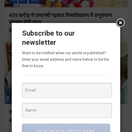
राज्य
ALL
देहरादून
459 करोड़ से एचएनबी गढ़वाल विश्वविद्यालय में अनुसंधान
संरचना होगी सुदृढ
22 hours ago
Viri Gairola
Subscribe to our
newsletter
Want to be notified when our article is published?
Enter your email address and name below to be the
first to know.
राज्य
ALL
देहरादून
तकनीकी शिक्षा विभाग प्रदेशभर में आयोजित करेगा रोजगार मेले
22 hours ago
Viri Gairola
SIGN UP FOR LATEST NEWS