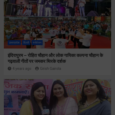
उत्तरप्रदेश
दिल्ली
मनोरंजन
इंदिरापुरम – रोहित चौहान और लोक गायिका कल्पना चौहान के
गढ़वाली गीतों पर जमकर थिरके दर्शक
4 years ago
Girish Gairola