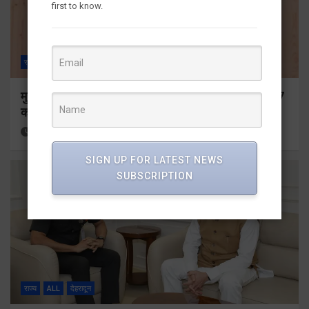
first to know.
राज्य
ALL
देहरादून
मुख्यमंत्री ने प्रदान की विभिन्न विकास योजनाओं के लिए 1967
करोड़ की वित्तीय स्वीकृति
13 hours ago
Viri Gairola
SIGN UP FOR LATEST NEWS
SUBSCRIPTION
राज्य
ALL
देहरादून