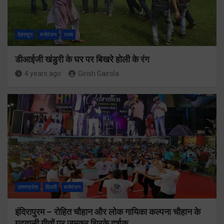
देहरादून
मनोरंजन
राज्य
डीआईजी खंडुरी के घर पर बिखरे होली के रंग
4 years ago
Girish Gairola
उत्तरप्रदेश
दिल्ली
मनोरंजन
इंदिरापुरम – रोहित चौहान और लोक गायिका कल्पना चौहान के
गढ़वाली गीतों पर जमकर थिरके दर्शक