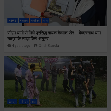
NEWS
देहरादून
मनोरंजन
राज्य
सीएम धामी से मिले प्रसिद्ध गायक कैलाश खेर – केदारनाथ धाम
यात्रा के साझा किये अनुभव
4 years ago
Girish Gairola
देहरादून
मनोरंजन
राज्य