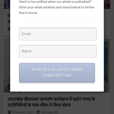
Want to be notified when our article is published?
राज्य
ALL
टिहरी गढ़वाल
Enter your email address and name below to be the
first to know.
घनसाली थाना क्षेत्र के द्वारी गांव में लगातार हो रही चोरी की
घटनाएं, ग्रामीणों में रोष
4 weeks ago
Viri Gairola
SIGN UP FOR LATEST NEWS
SUBSCRIPTION
NEWS
ALL
देहरादून
राज्य
उत्तराखंड सीएसआर डायलॉग कार्यक्रम में उद्योग जगत के
प्रतिनिधियों के साथ सीएम ने किया संवाद
4 weeks ago
Viri Gairola