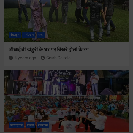
देहरादून
मनोरंजन
राज्य
डीआईजी खंडुरी के घर पर बिखरे होली के रंग
4 years ago
Girish Gairola
उत्तरप्रदेश
दिल्ली
मनोरंजन