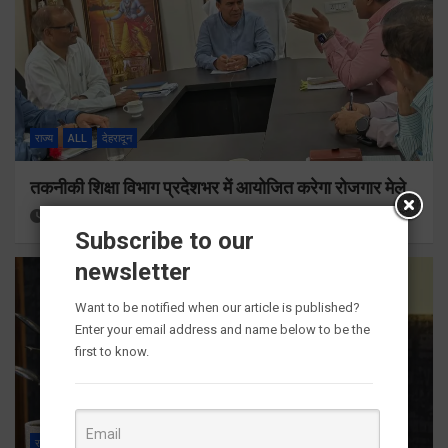
राज्य
ALL
देहरादून
तकनीकी शिक्षा विभाग प्रदेशभर में आयोजित करेगा रोजगार मेले
11 hours ago
Viri Gairola
Subscribe to our
newsletter
Want to be notified when our article is published?
Enter your email address and name below to be the
first to know.
राज्य
ALL
देहरादून