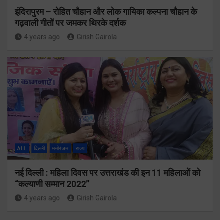
इंदिरापुरम – रोहित चौहान और लोक गायिका कल्पना चौहान के
गढ़वाली गीतों पर जमकर थिरके दर्शक
4 years ago
Girish Gairola
ALL
दिल्ली
मनोरंजन
राज्य
नई दिल्ली : महिला दिवस पर उत्तराखंड की इन 11 महिलाओं को
“कल्याणी सम्मान 2022”
4 years ago
Girish Gairola