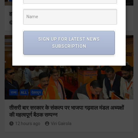
हर घर तिरंगा अभियान को जन-जन तक पहुंचाने की तैयारी
11 hours ago
Viri Gairola
SIGN UP FOR LATEST NEWS
SUBSCRIPTION
राज्य
ALL
देहरादून
तीसरी बार सरकार के संकल्प पर भाजपा गढ़वाल मंडल अध्यक्षों
की महत्वपूर्ण बैठक सम्पन्न
12 hours ago
Viri Gairola