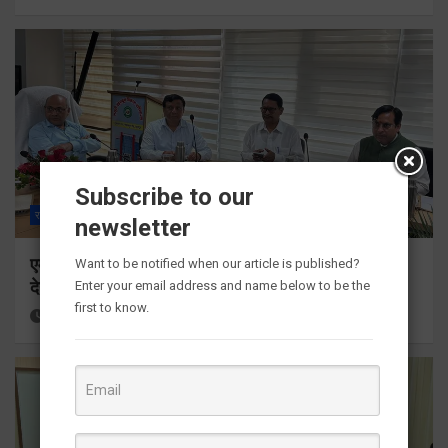
Subscribe to our
राज्य
ALL
देहरादून
newsletter
एमडीडीए बोर्ड बैठक में 25 विकास प्रस्तावों को मिली मंजूरी,
Want to be notified when our article is published?
देहरादून-मसूरी के नियोजित विकास को मिलेगी रफ्तार
Enter your email address and name below to be the
first to know.
14 hours ago
Viri Gairola