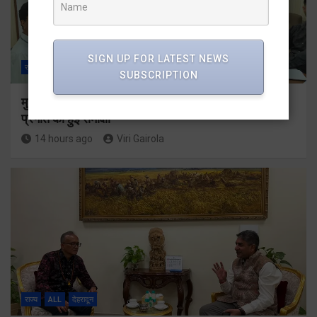
SIGN UP FOR LATEST NEWS
राज्य
ALL
देहरादून
SUBSCRIPTION
मुख्यमंत्री के दिशा-निर्देशों में पीएम आवास योजना (शहरी) की
प्रगति की हुई समीक्षा
14 hours ago
Viri Gairola
राज्य
ALL
देहरादून