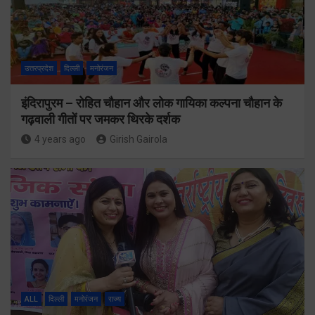
उत्तरप्रदेश
दिल्ली
मनोरंजन
इंदिरापुरम – रोहित चौहान और लोक गायिका कल्पना चौहान के
गढ़वाली गीतों पर जमकर थिरके दर्शक
4 years ago
Girish Gairola
ALL
दिल्ली
मनोरंजन
राज्य