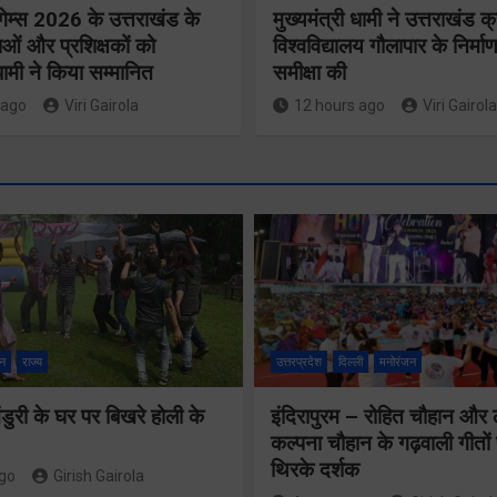
गेम्स 2026 के उत्तराखंड के
मुख्यमंत्री धामी ने उत्तराखंड क्
ओं और प्रशिक्षकों को
विश्वविद्यालय गौलापार के निर्माण
 धामी ने किया सम्मानित
समीक्षा की
 ago
Viri Gairola
12 hours ago
Viri Gairola
मुख्य सचिव 
मतदाता सुनवाई में
सभी बड़े
लापरवाही बर्दाश्त
प्रोजेक्ट्स 
नहीं, आयोग के
निर्माण कार्य
न
राज्य
उत्तरप्रदेश
दिल्ली
मनोरंजन
निर्देशों का शत-
नियमित सम
प्रतिशत पालन
ुरी के घर पर बिखरे होली के
इंदिरापुरम – रोहित चौहान और
पूर्ण किए जान
कल्पना चौहान के गढ़वाली गीत
सुनिश्चित करेंः
निर्देश दिए
थिरके दर्शक
ago
Girish Gairola
गढ़वाल आयुक्त