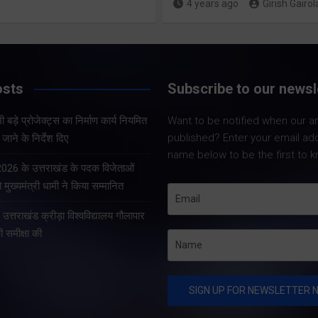
4 years ago
Girish Gairol
Share Now
Share Now
osts
Subscribe to our newsl
Share Nowदेहरादून।
Share Nowदेहरादून। भारत
सचिव आनन्द बर्द्धन ने 
 बड़े प्रोजेक्ट्स का निर्माण कार्य नियमित
Want to be notified when our art
निर्वाचन आयोग एवं मुख्य निर्वाचन
को सचिवालय में प्रदेश 
published? Enter your email ad
जाने के निर्देश दिए
अधिकारी, उत्तराखण्ड के निर्देशों
प्रोजेक्ट्स की समीक्षा 
name below to be the first to k
के अनुपालन में विशेष गहन
सचिव ने प्रदेश के भीत
 2026 के उत्तराखंड के पदक विजेताओं
पुनरीक्षण अभियान के तहत
प्रोजेक्ट्स का निर्माण क
 मुख्यमंत्री धामी ने किया सम्मानित
गढ़वाल आयुक्त एवं रोल ऑब्जर्वर
े उत्तराखंड क्रीड़ा विश्वविद्यालय गौलापार
आनंद स्वरूप ने शुक्रवार…
की समीक्षा की