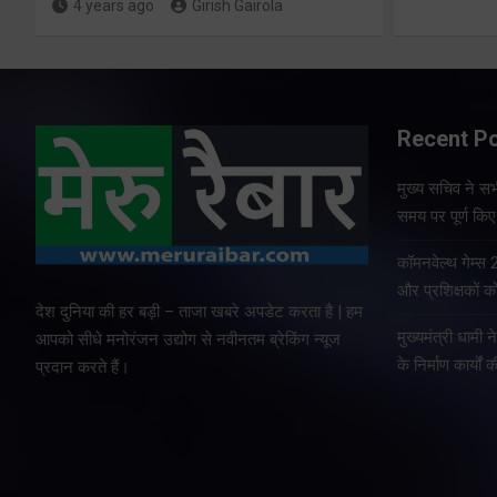
4 years ago
Girish Gairola
Recent P
मुख्य सचिव ने सभी
समय पर पूर्ण किए 
कॉमनवेल्थ गेम्स
और प्रशिक्षकों को
देश दुनिया की हर बड़ी – ताजा खबरे अपडेट करता है | हम
मुख्यमंत्री धामी न
आपको सीधे मनोरंजन उद्योग से नवीनतम ब्रेकिंग न्यूज
के निर्माण कार्यों 
प्रदान करते हैं।