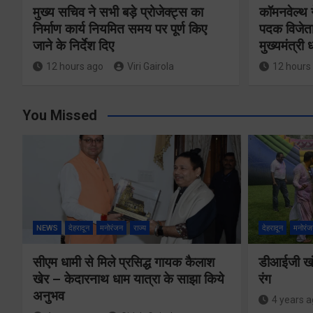
मुख्य सचिव ने सभी बड़े प्रोजेक्ट्स का
कॉमनवेल्थ 
निर्माण कार्य नियमित समय पर पूर्ण किए
पदक विजेता
जाने के निर्देश दिए
मुख्यमंत्री
12 hours ago
Viri Gairola
12 hours
You Missed
NEWS
देहरादून
मनोरंजन
राज्य
देहरादून
मनोरंज
सीएम धामी से मिले प्रसिद्ध गायक कैलाश
डीआईजी खंड
खेर – केदारनाथ धाम यात्रा के साझा किये
रंग
अनुभव
4 years 