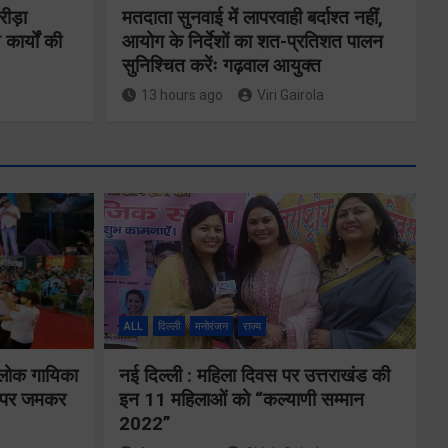
रीड़ा
मतदाता सुनवाई में लापरवाही बर्दाश्त नहीं,
 कार्यों की
आयोग के निर्देशों का शत-प्रतिशत पालन
सुनिश्चित करेंः गढ़वाल आयुक्त
13 hours ago
Viri Gairola
ने
कॉमनवेल्थ गेम्स
2026 के
का
उत्तराखंड के
ALL
दिल्ली
मनोरंजन
राज्य
पदक विजेताओं
य पर
और प्रशिक्षकों को
 लोक गायिका
नई दिल्ली : महिला दिवस पर उत्तराखंड की
े के
ों पर जमकर
इन 11 महिलाओं को “कल्याणी सम्मान
मुख्यमंत्री धामी ने
2022”
किया सम्मानित