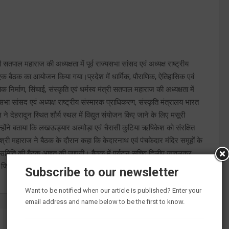
री सतपाल महाराज की अध्यक्षता में पूर्व राज्यसभा सांसद एवं अध्यक्ष राष्ट्रीय
एक बैठक का आयोजन किया गया।प्रदेश में धार्मिक, पौराणिक, ऐतिहासिक एवं
 निर्माण, सिंचाई, संस्कृति एवं धर्मस्व मंत्री सतपाल महाराज की अध्यक्षता में
यसभा सांसद एवं अध्यक्ष राष्ट्रीय संस्मारक प्राधिकरण, संस्कृति मंत्रालय भारत
 देहरादून स्थित शौर्य स्थल में विद्युत संयोजन किए जाने के लिए मसूरी
न्होंने बताया कि लखऊड्यार अल्मोड़ा एवं चैरासी कुटिया ऋषिकेश को संरक्षित
श्री महाराज ने बैठक के दौरान कहा कि केदारनाथ एवं पंचकेदार मंदिर समूहों के
र समिति की बैठक आहूत की जाएगी। बैठक में पर्यटन सचिव दिलीप जावलकर,
जिला पर्यटन अधिकारी देहरादून जयपाल चैहान आदि उपस्थित रहे।
Subscribe to our newsletter
Want to be notified when our article is published? Enter your
email address and name below to be the first to know.