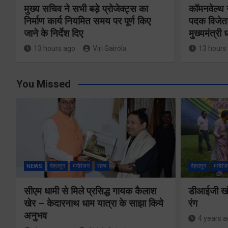
मुख्य सचिव ने सभी बड़े प्रोजेक्ट्स का
कॉमनवेल्थ 
निर्माण कार्य नियमित समय पर पूर्ण किए
पदक विजेता
जाने के निर्देश दिए
मुख्यमंत्री
13 hours ago
Viri Gairola
13 hours
You Missed
NEWS
देहरादून
मनोरंजन
राज्य
देहरादून
मनोरंज
सीएम धामी से मिले प्रसिद्ध गायक कैलाश
डीआईजी खंड
खेर – केदारनाथ धाम यात्रा के साझा किये
रंग
अनुभव
4 years 