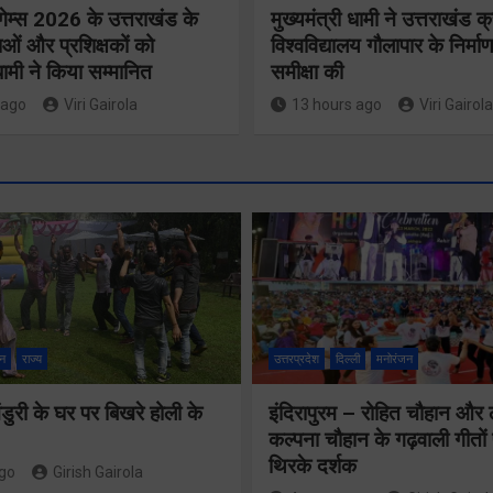
गेम्स 2026 के उत्तराखंड के
मुख्यमंत्री धामी ने उत्तराखंड क्
ओं और प्रशिक्षकों को
विश्वविद्यालय गौलापार के निर्माण
 धामी ने किया सम्मानित
समीक्षा की
 ago
Viri Gairola
13 hours ago
Viri Gairola
मुख्य सचिव 
मतदाता सुनवाई में
सभी बड़े
लापरवाही बर्दाश्त
प्रोजेक्ट्स 
नहीं, आयोग के
निर्माण कार्य
न
राज्य
उत्तरप्रदेश
दिल्ली
मनोरंजन
निर्देशों का शत-
नियमित सम
प्रतिशत पालन
ुरी के घर पर बिखरे होली के
इंदिरापुरम – रोहित चौहान और
पूर्ण किए जान
कल्पना चौहान के गढ़वाली गीत
सुनिश्चित करेंः
निर्देश दिए
थिरके दर्शक
ago
Girish Gairola
गढ़वाल आयुक्त