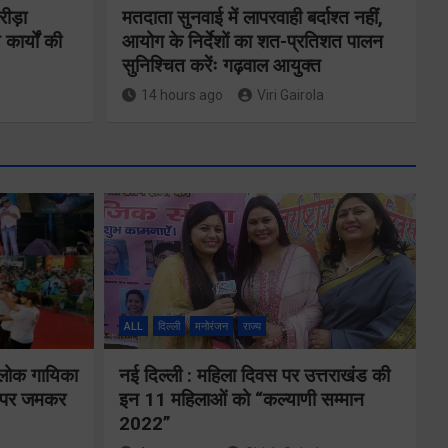
रीड़ा
मतदाता सुनवाई में लापरवाही बर्दाश्त नहीं,
 कार्यों की
आयोग के निर्देशों का शत-प्रतिशत पालन
सुनिश्चित करेंः गढ़वाल आयुक्त
14 hours ago
Viri Gairola
ने
कॉमनवेल्थ गेम्स
2026 के
का
उत्तराखंड के
ALL
दिल्ली
मनोरंजन
राज्य
पदक विजेताओं
य पर
और प्रशिक्षकों को
 लोक गायिका
नई दिल्ली : महिला दिवस पर उत्तराखंड की
े के
ों पर जमकर
इन 11 महिलाओं को “कल्याणी सम्मान
मुख्यमंत्री धामी ने
2022”
किया सम्मानित