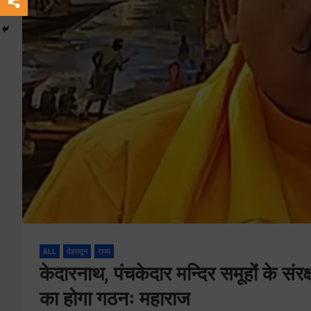
ALL
देहरादून
राज्य
केदारनाथ, पंचकेदार मन्दिर समूहों के संरक
का होगा गठनः महाराज