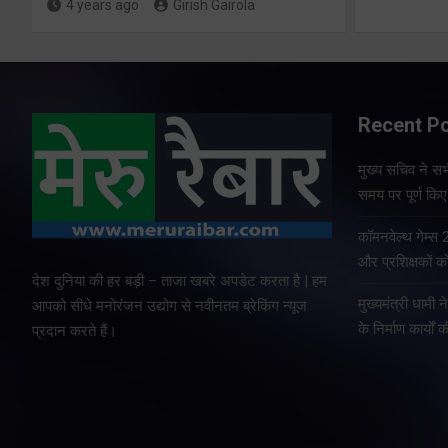
4 years ago
Girish Gairola
Recent P
मुख्य सचिव ने सभी
समय पर पूर्ण किए 
कॉमनवेल्थ गेम्स
और प्रशिक्षकों को
देश दुनिया की हर बड़ी – ताजा खबरे अपडेट करता है | हम
मुख्यमंत्री धामी न
आपको सीधे मनोरंजन उद्योग से नवीनतम ब्रेकिंग न्यूज
के निर्माण कार्यों 
प्रदान करते हैं।