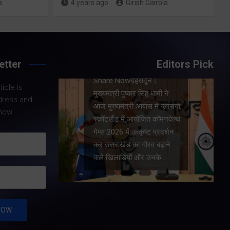
a
4 years ago
Girish Gairola
Share Now
etter
Editors Pick
 मुख्य
Share Nowदेहरादून।
शुक्रवार
icle is
मुख्यमंत्री पुष्कर सिंह धामी ने
के मेगा
dress and
आज मुख्यमंत्री आवास में ग्लासगो,
की। मुख्य
now.
स्कॉटलैंड में आयोजित कॉमनवेल्थ
र सभी बड़े
गेम्स 2026 में उत्कृष्ट प्रदर्शन
ार्य…
कर उत्तराखंड का गौरव बढ़ाने
वाले खिलाड़ियों और उनके…