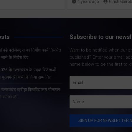
4 years ago
Girish Gairol
Share Now
Share Now
osts
Subscribe to our newsl
Share Nowदेहरादून।
Share Nowदेहरादून। भारत
सचिव आनन्द बर्द्धन ने 
 बड़े प्रोजेक्ट्स का निर्माण कार्य नियमित
Want to be notified when our art
निर्वाचन आयोग एवं मुख्य निर्वाचन
को सचिवालय में प्रदेश 
published? Enter your email ad
जाने के निर्देश दिए
अधिकारी, उत्तराखण्ड के निर्देशों
प्रोजेक्ट्स की समीक्षा 
name below to be the first to k
के अनुपालन में विशेष गहन
सचिव ने प्रदेश के भीत
 2026 के उत्तराखंड के पदक विजेताओं
पुनरीक्षण अभियान के तहत
प्रोजेक्ट्स का निर्माण क
 मुख्यमंत्री धामी ने किया सम्मानित
गढ़वाल आयुक्त एवं रोल ऑब्जर्वर
े उत्तराखंड क्रीड़ा विश्वविद्यालय गौलापार
आनंद स्वरूप ने शुक्रवार…
की समीक्षा की