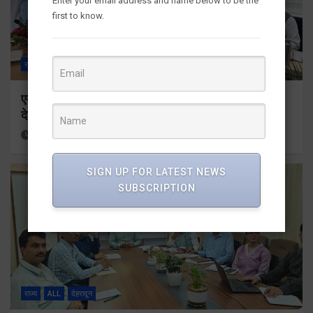
Enter your email address and name below to be the
first to know.
राज्य
ALL
देहरादून
एमडीडीए बोर्ड बैठक में 25 विकास प्रस्तावों को मिली मंजूरी,
देहरादून-मसूरी के नियोजित विकास को मिलेगी रफ्तार
18 hours ago
Viri Gairola
SIGN UP FOR LATEST NEWS
SUBSCRIPTION
राज्य
ALL
देहरादून