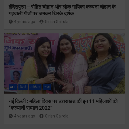
इंदिरापुरम – रोहित चौहान और लोक गायिका कल्पना चौहान के
गढ़वाली गीतों पर जमकर थिरके दर्शक
4 years ago
Girish Gairola
ALL
दिल्ली
मनोरंजन
राज्य
नई दिल्ली : महिला दिवस पर उत्तराखंड की इन 11 महिलाओं को
“कल्याणी सम्मान 2022”
4 years ago
Girish Gairola