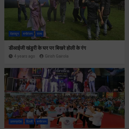
देहरादून
मनोरंजन
राज्य
डीआईजी खंडुरी के घर पर बिखरे होली के रंग
4 years ago
Girish Gairola
उत्तरप्रदेश
दिल्ली
मनोरंजन