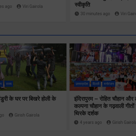
स्वीकृति
es ago
Viri Gairola
30 minutes ago
Viri Gair
मंच पर सैनिकों के
लिए स्थान नहीं,
न
राज्य
उत्तरप्रदेश
दिल्ली
मनोरंजन
मुख्यमंत्री स
सम्मान का ढोंग
महानिदेशक
ुरी के घर पर बिखरे होली के
इंदिरापुरम – रोहित चौहान और
कर रही कांग्रेसः
कल्पना चौहान के गढ़वाली गीत
एनसीसी ने 
कोठियाल
थिरके दर्शक
ago
Girish Gairola
शिष्टाचार भें
4 years ago
Girish Gairol
Share Now