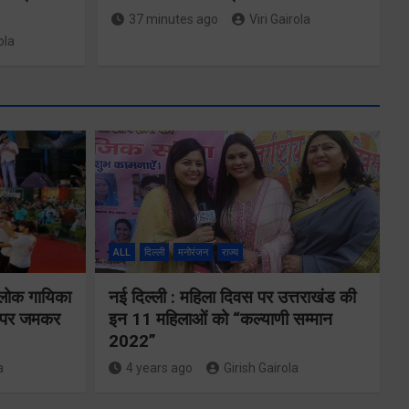
37 minutes ago
Viri Gairola
ola
ALL
दिल्ली
मनोरंजन
राज्य
े
 लोक गायिका
नई दिल्ली : महिला दिवस पर उत्तराखंड की
24×7 अलर्ट मोड
ों पर जमकर
इन 11 महिलाओं को “कल्याणी सम्मान
की
2022”
में रहें अधिकारीः
ट
a
4 years ago
Girish Gairola
मुख्य सचिव