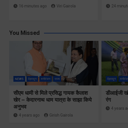
16 minutes ago
Viri Gairola
24 minut
You Missed
NEWS
देहरादून
मनोरंजन
राज्य
देहरादून
मनोरंज
सीएम धामी से मिले प्रसिद्ध गायक कैलाश
डीआईजी खंड
खेर – केदारनाथ धाम यात्रा के साझा किये
रंग
अनुभव
4 years 
4 years ago
Girish Gairola