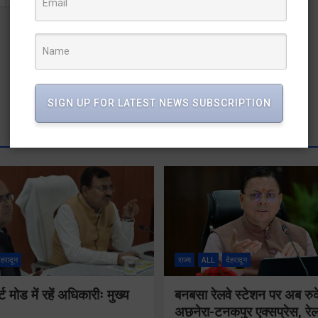
SIGN UP FOR LATEST NEWS SUBSCRIPTION
ेहरादून
राज्य
ALL
देहरादून
मोड में रहें अधिकारीः मुख्य
बनबसा रेलवे स्टेशन पर अब रुक
अछनेरा-टनकपुर एक्सप्रेस, रेल 