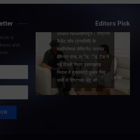
Share Now
etter
Editors Pick
राष्ट्रीय
icle is
Share Nowदेहरादून। मुख्य
े
dress and
सचिव आनंद बर्द्धन ने गुरुवार को
ट जनरल
now.
राज्य आपातकालीन परिचालन
ैड, टैड ने
केंद्र पहुंचकर प्रदेश में लगातार
खण्ड
हो रही वर्षा तथा बारिश के कारण
्कर सिंह
उत्पन्न स्थिति की विस्तृत समीक्षा
ट की।…
की।…