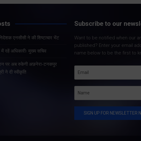
Share Now
osts
Subscribe to our newsl
Share Nowदेहरादून। पूर्व
सैनिक कल्याण सलाहकार परिषद
Share Nowदेहरादून। 
हानिदेशक एनसीसी ने की शिष्टाचार भेंट
Want to be notified when our art
के अध्यक्ष एवं वरिष्ठ भाजपा नेता
कैडेट कोर (एनसीसी) क
published? Enter your email ad
कर्नल कोठियाल ने कांग्रेस पार्टी
महानिदेशक लेफ्टिनें
ें रहें अधिकारीः मुख्य सचिव
name below to be the first to k
पर पूर्व सैनिकों के अपमान का
वीरेन्द्र वत्स, ल्ैड, 
गंभीर आरोप लगाया है। उन्होंने
टेशन पर अब रुकेगी अछनेरा-टनकपुर
नई दिल्ली स्थित उत्तरा
कहा…
्री ने दी स्वीकृति
निवास में मुख्यमंत्री पुष
धामी से शिष्टाचार भें