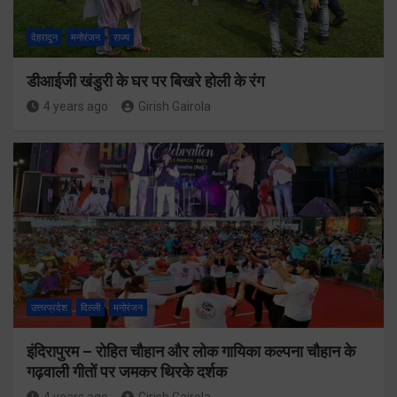
देहरादून
मनोरंजन
राज्य
डीआईजी खंडुरी के घर पर बिखरे होली के रंग
4 years ago
Girish Gairola
उत्तरप्रदेश
दिल्ली
मनोरंजन
इंदिरापुरम – रोहित चौहान और लोक गायिका कल्पना चौहान के
गढ़वाली गीतों पर जमकर थिरके दर्शक