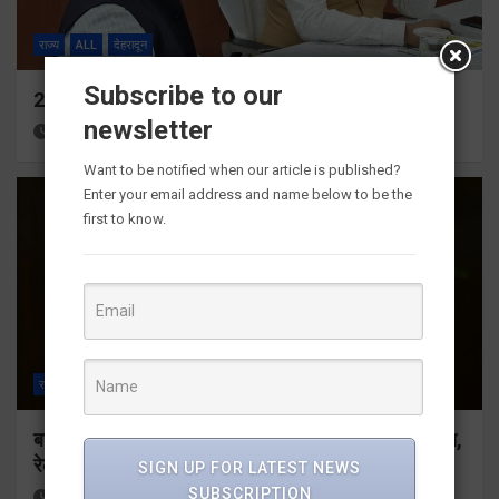
राज्य
ALL
देहरादून
Subscribe to our
24×7 अलर्ट मोड में रहें अधिकारीः मुख्य सचिव
newsletter
47 minutes ago
Viri Gairola
Want to be notified when our article is published?
Enter your email address and name below to be the
first to know.
राज्य
ALL
देहरादून
बनबसा रेलवे स्टेशन पर अब रुकेगी अछनेरा-टनकपुर एक्सप्रेस,
रेल मंत्री ने दी स्वीकृति
SIGN UP FOR LATEST NEWS
SUBSCRIPTION
53 minutes ago
Viri Gairola