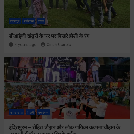
देहरादून
मनोरंजन
राज्य
डीआईजी खंडुरी के घर पर बिखरे होली के रंग
4 years ago
Girish Gairola
उत्तरप्रदेश
दिल्ली
मनोरंजन
इंदिरापुरम – रोहित चौहान और लोक गायिका कल्पना चौहान के