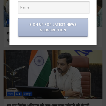
राज्य
ALL
देहरादून
SIGN UP FOR LATEST NEWS
SUBSCRIPTION
तकनीकी शिक्षा विभाग प्रदेशभर में आयोजित करेगा रोजगार मेले
14 hours ago
Viri Gairola
राज्य
ALL
देहरादून
हर घर तिरंगा अभियान को जन-जन तक पहुंचाने की तैयारी