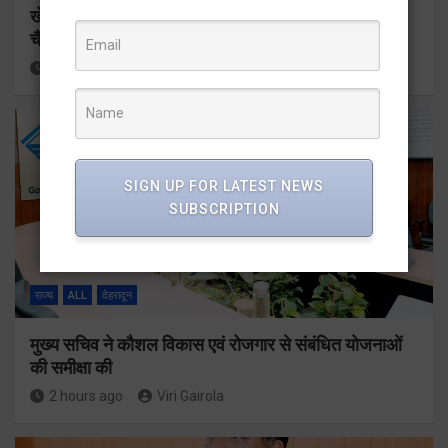
खेल महाकुंभ 2026ः 01 सितंबर से सजेगा मुख्यमंत्री
चैंम्पियनशिप ट्रॉफी का मंच
56 minutes ago
Viri Gairola
SIGN UP FOR LATEST NEWS
SUBSCRIPTION
राज्य
ALL
देहरादून
मुख्य सचिव ने कौशल विकास एवं रोजगार से संबंधित योजनाओं
की समीक्षा की
2 hours ago
Viri Gairola