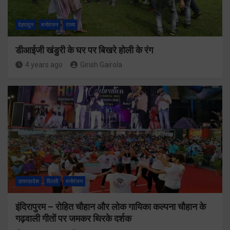
देहरादून
मनोरंजन
राज्य
डीआईजी खंडुरी के घर पर बिखरे होली के रंग
4 years ago
Girish Gairola
उत्तरप्रदेश
दिल्ली
मनोरंजन
इंदिरापुरम – रोहित चौहान और लोक गायिका कल्पना चौहान के
गढ़वाली गीतों पर जमकर थिरके दर्शक