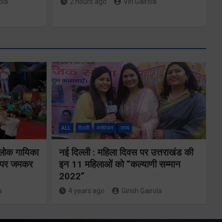
ola
2 hours ago
Viri Gairola
े 9
ार
बीएलओ और
ो
फील्ड स्टॉफ को
ALL
दिल्ली
मनोरंजन
राज्य
 32
प्रोत्साहित करें
शन
 लोक गायिका
नई दिल्ली : महिला दिवस पर उत्तराखंड की
जिलाधिकारीः
ों पर जमकर
इन 11 महिलाओं को “कल्याणी सम्मान
या
सीईओ
2022”
a
4 years ago
Girish Gairola
Share Now