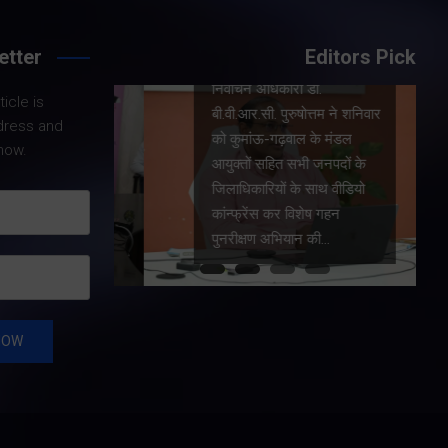
etter
Editors Pick
Share Nowदेहरादून। मुख्य
निर्वाचन अधिकारी डॉ.
।
icle is
बी.वी.आर.सी. पुरुषोत्तम ने शनिवार
ामी ने
dress and
को कुमांऊ-गढ़वाल के मंडल
ैंप
now.
आयुक्तों सहित सभी जनपदों के
याण विभाग
जिलाधिकारियों के साथ वीडियो
 हजार 17
कांन्फ्रेंस कर विशेष गहन
ों को कुल
पुनरीक्षण अभियान की…