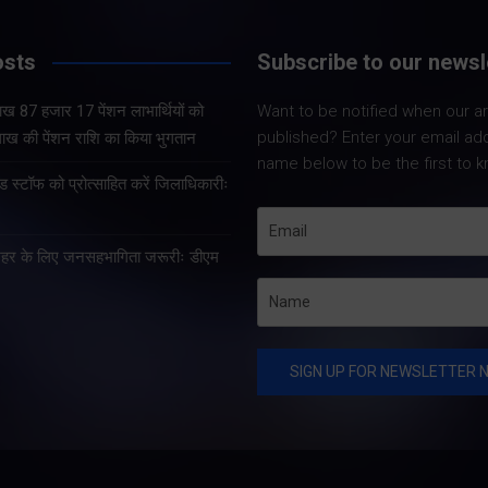
osts
Subscribe to our newsl
Share Nowहल्द्वानी। रामलीला
मैदान में शनिवार को आयोजित
Share Nowदेहरादून
 लाख 87 हजार 17 पेंशन लाभार्थियों को
Want to be notified when our art
कांग्रेस की विजय शंखनाद रैली में
मुख्यमंत्री पुष्कर सिंह ध
published? Enter your email ad
ख की पेंशन राशि का किया भुगतान
पार्टी के राष्ट्रीय अध्यक्ष
शनिवार को मुख्यमंत्री क
name below to be the first to k
मल्लिकार्जुन खरगे ने भाजपा और
कार्यालय में समाज कल्
स्टॉफ को प्रोत्साहित करें जिलाधिकारीः
केंद्र व राज्य सरकार पर जमकर
के अन्तर्गत 9लाख 87
हमला…
विभिन्न पेंशन लाभार्थिय
र शहर के लिए जनसहभागिता जरूरीः डीएम
146 करोड़ 32…
raBrain