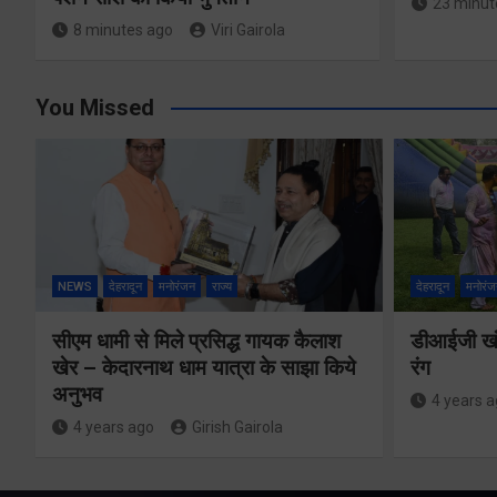
23 minut
8 minutes ago
Viri Gairola
You Missed
NEWS
देहरादून
मनोरंजन
राज्य
देहरादून
मनोरंज
सीएम धामी से मिले प्रसिद्ध गायक कैलाश
डीआईजी खंड
खेर – केदारनाथ धाम यात्रा के साझा किये
रंग
अनुभव
4 years 
4 years ago
Girish Gairola