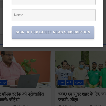
खटीमा की गलती से इस बार चंपावत लेगा कोई सबक ? सीएम धामी
का भविष्य किसके हाथ ?
SIGN UP FOR LATEST NEWS SUBSCRIPTION
ेहरादून
राज्य
ALL
देहरादून
ील्ड स्टॉफ को प्रोत्साहित
स्वच्छ एवं सुंदर शहर के लिए 
िकारीः सीईओ
जरूरीः डीएम