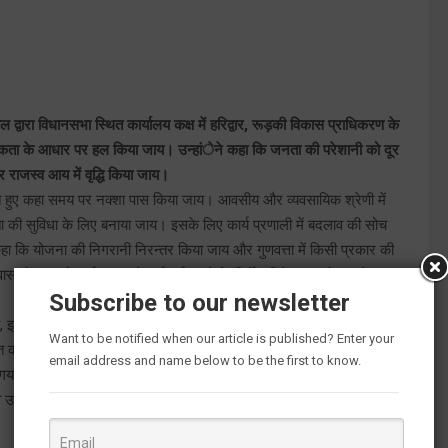
ल द्वारा विधानसभा स्थित कार्यालय कक्ष में हरिद्वार, रूड़की विकास प्राधिकरण के
थामिकता के आधार पर हल किया जाय। उन्हांेने कहा कि जनता की परेशानी को दूर
राजस्व आय में वृद्धि किया जाय।
ा करते हुए कहा समय पर नक्शा पास किया जाय। आवसीय और व्यवसायिक श्रेणी में
की सुविधा के लिए बनाया जाय। इसके लिए कार्य प्रणाली में बदलाव की सोच
कहा कि योजना की निगरानी निरन्तर किया जाय और गुणवत्ता में किसी प्रकार की
स योजना को मार्च 2023 के पूर्व पूर्ण करने के निर्देश दिये। इस योजना के तहत
Subscribe to our newsletter
 इन्द्रलोक कालोनी के अन्तर्गत बनाये गये ऐसे आवास जो अभी तक बिक्रय नही
Want to be notified when our article is published? Enter your
अवगत कराया गया कुछ भवन 1999 से बने है परन्तु इनकी बिक्री नही हो सकी है।
email address and name below to be the first to know.
 गया कि कार्मिको के सापेक्ष जो रिक्तिया शेष है उसके लिए अधियाचन भेजा जाय।
चिव उत्तम सिंह चौहान सहित विभागीय अधिकारी उपस्थित रहे।