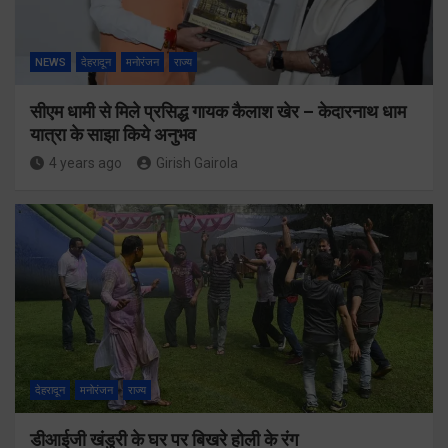
NEWS
देहरादून
मनोरंजन
राज्य
सीएम धामी से मिले प्रसिद्ध गायक कैलाश खेर – केदारनाथ धाम
यात्रा के साझा किये अनुभव
4 years ago
Girish Gairola
देहरादून
मनोरंजन
राज्य
डीआईजी खंडुरी के घर पर बिखरे होली के रंग