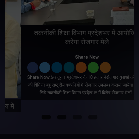
तकनीकी शिक्षा विभाग प्रदेशभर में आयोजित
करेगा रोजगार मेले
Share Now
Share Nowदेहरादून। प्रदेशभर के 10 हजार बेरोजगार युवाओं को देशभर
की विभिन्न बहु राष्ट्रीय कम्पनियों में रोजगार उपलब्ध कराया जायेगा। इसके
लिये तकनीकी शिक्षा विभाग प्रदेशभर में विशेष रोजगार मेलों…
Copyright © All rights reserved By Meru Raibar | Theme by
Mantra