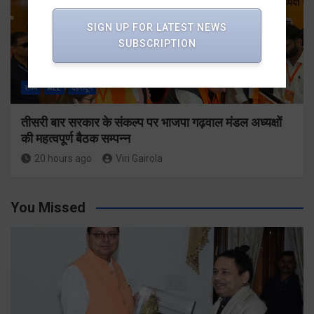
SIGN UP FOR LATEST NEWS
SUBSCRIPTION
राज्य
ALL
देहरादून
तीसरी बार सरकार के संकल्प पर भाजपा गढ़वाल मंडल अध्यक्षों
की महत्वपूर्ण बैठक सम्पन्न
20 hours ago
Viri Gairola
You Missed