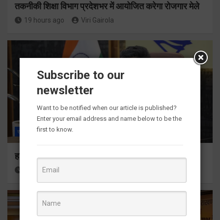
तकनीकी शिक्षा विभाग प्रदेशभर में आयोजित करेगा रोजगार मेले
19 hours ago
Viri Gairola
Subscribe to our
newsletter
Want to be notified when our article is published?
Enter your email address and name below to be the
first to know.
राज्य
ALL
देहरादून
हर घर तिरंगा अभियान को जन-जन तक पहुंचाने की तैयारी
19 hours ago
Viri Gairola