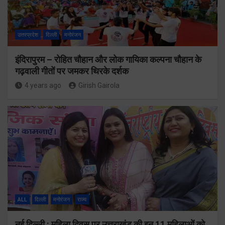
उत्तरप्रदेश
दिल्ली
मनोरंजन
इंदिरापुरम – रोहित चौहान और लोक गायिका कल्पना चौहान के
गढ़वाली गीतों पर जमकर थिरके दर्शक
4 years ago
Girish Gairola
ALL
दिल्ली
मनोरंजन
राज्य
नई दिल्ली : महिला दिवस पर उत्तराखंड की इन 11 महिलाओं को