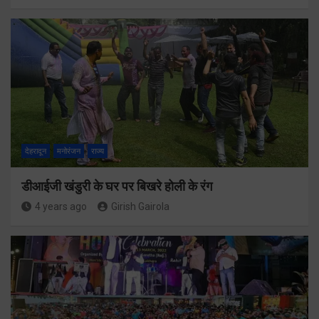
देहरादून
मनोरंजन
राज्य
डीआईजी खंडुरी के घर पर बिखरे होली के रंग
4 years ago
Girish Gairola