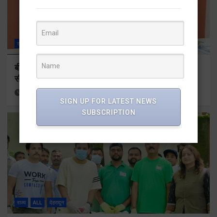
राज्य
ALL
देहरादून
बीएलओ और फील्ड स्टॉफ को प्रोत्साहित करें जिलाधिकारीः
सीईओ
1 hour ago
Viri Gairola
SIGN UP FOR LATEST NEWS
SUBSCRIPTION
राज्य
ALL
देहरादून