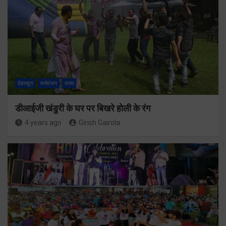
देहरादून
मनोरंजन
राज्य
डीआईजी खंडुरी के घर पर बिखरे होली के रंग
4 years ago
Girish Gairola