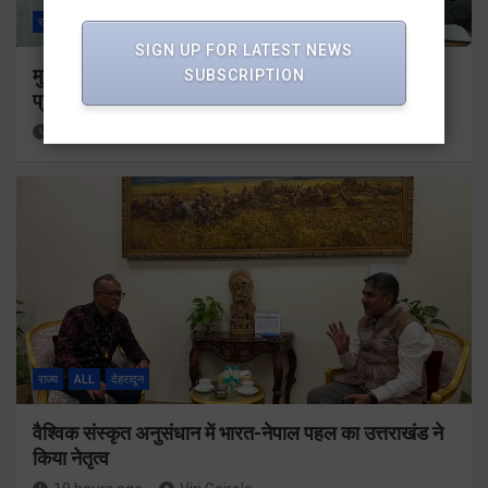
राज्य
ALL
देहरादून
SIGN UP FOR LATEST NEWS
मुख्यमंत्री के दिशा-निर्देशों में पीएम आवास योजना (शहरी) की
SUBSCRIPTION
प्रगति की हुई समीक्षा
17 hours ago
Viri Gairola
राज्य
ALL
देहरादून
वैश्विक संस्कृत अनुसंधान में भारत-नेपाल पहल का उत्तराखंड ने
किया नेतृत्व