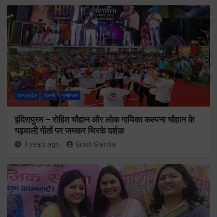
उत्तरप्रदेश
दिल्ली
मनोरंजन
इंदिरापुरम – रोहित चौहान और लोक गायिका कल्पना चौहान के
गढ़वाली गीतों पर जमकर थिरके दर्शक
4 years ago
Girish Gairola