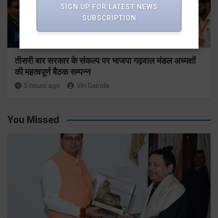
SIGN UP FOR LATEST NEWS
SUBSCRIPTION
राज्य
ALL
देहरादून
तीसरी बार सरकार के संकल्प पर भाजपा गढ़वाल मंडल अध्यक्षों
की महत्वपूर्ण बैठक सम्पन्न
5 hours ago
Viri Gairola
You Missed