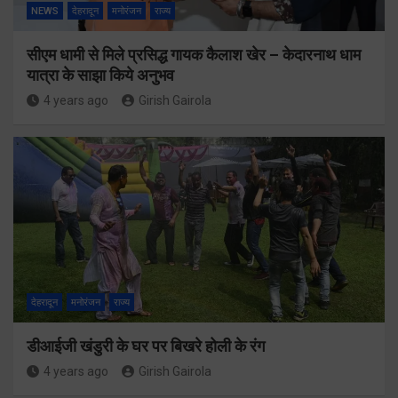
NEWS
देहरादून
मनोरंजन
राज्य
सीएम धामी से मिले प्रसिद्ध गायक कैलाश खेर – केदारनाथ धाम
यात्रा के साझा किये अनुभव
4 years ago
Girish Gairola
देहरादून
मनोरंजन
राज्य
डीआईजी खंडुरी के घर पर बिखरे होली के रंग
4 years ago
Girish Gairola