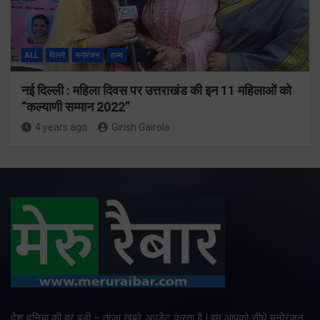
ALL
दिल्ली
मनोरंजन
राज्य
नई दिल्ली : महिला दिवस पर उत्तराखंड की इन 11 महिलाओं को
“कल्याणी सम्मान 2022”
4 years ago
Girish Gairola
देश दुनिया की हर बड़ी – ताजा खबरे अपडेट करता है | हम आपको सीधे मनोरंजन