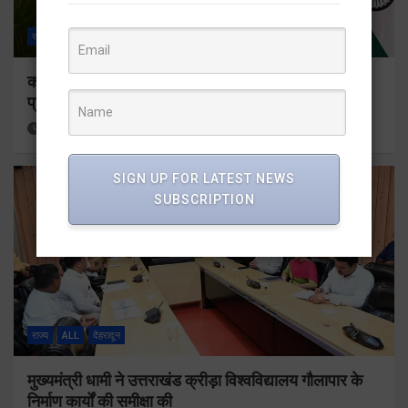
राज्य
ALL
देहरादून
कॉमनवेल्थ गेम्स 2026 के उत्तराखंड के पदक विजेताओं और
प्रशिक्षकों को मुख्यमंत्री धामी ने किया सम्मानित
15 hours ago
Viri Gairola
SIGN UP FOR LATEST NEWS
SUBSCRIPTION
राज्य
ALL
देहरादून
मुख्यमंत्री धामी ने उत्तराखंड क्रीड़ा विश्वविद्यालय गौलापार के
निर्माण कार्यों की समीक्षा की