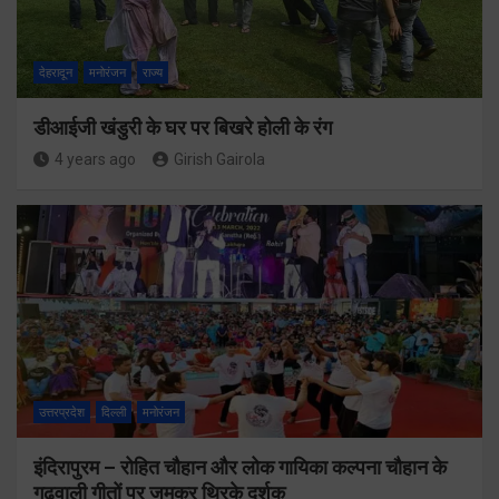
देहरादून
मनोरंजन
राज्य
डीआईजी खंडुरी के घर पर बिखरे होली के रंग
4 years ago
Girish Gairola
उत्तरप्रदेश
दिल्ली
मनोरंजन
इंदिरापुरम – रोहित चौहान और लोक गायिका कल्पना चौहान के
गढ़वाली गीतों पर जमकर थिरके दर्शक