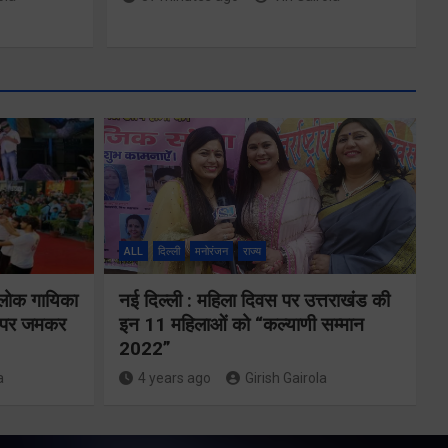
मुख्यमंत्री ने 9
लाख 87 हजार
17 पेंशन
लाभार्थियों को
ALL
दिल्ली
मनोरंजन
राज्य
146 करोड़ 32
लाख की पेंशन
 लोक गायिका
नई दिल्ली : महिला दिवस पर उत्तराखंड की
ों पर जमकर
इन 11 महिलाओं को “कल्याणी सम्मान
राशि का किया
2022”
भुगतान
a
4 years ago
Girish Gairola
ंकल्प
Share Now
ढ़वाल