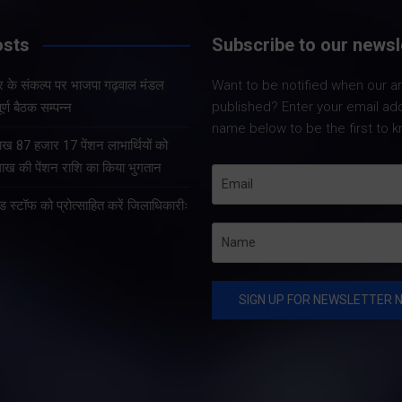
मंडल अध्यक्ष
osts
Subscribe to our newsl
महत्वपूर्ण ब
Share Nowदेहरादून। जिला
 के संकल्प पर भाजपा गढ़वाल मंडल
Want to be notified when our art
सम्पन्न
विधिक सेवा प्राधिकरण एवं जिला
published? Enter your email ad
ूर्ण बैठक सम्पन्न
प्रशासन के संयुक्त तत्वावधान में
name below to be the first to k
Share Now
शनिवार को नगर निगम
 लाख 87 हजार 17 पेंशन लाभार्थियों को
क्षेत्रान्तर्गत लक्ष्मण चैक एवं
ख की पेंशन राशि का किया भुगतान
कांवली रोड क्षेत्र में विशेष
स्टॉफ को प्रोत्साहित करें जिलाधिकारीः
स्वच्छता एवं स्वच्छता जागरूकता…
Share Nowदेहरादून
भारत निर्माण के लिए ल
तीसरी बार सरकार बनान
संकल्प के साथ भाजपा 
मंडल अध्यक्षों की महत्वप
सम्पन्न हुई है। जिसको
करते हुए…
raBrain