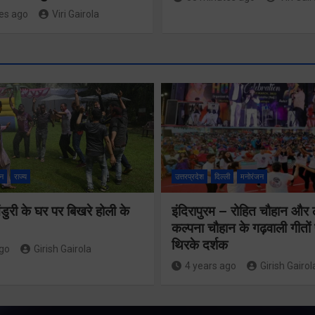
es ago
Viri Gairola
न
राज्य
उत्तरप्रदेश
दिल्ली
मनोरंजन
स्वच्छ एवं सुंदर
शहर के लिए
ुरी के घर पर बिखरे होली के
इंदिरापुरम – रोहित चौहान और
कल्पना चौहान के गढ़वाली गीत
जनसहभागिता
थिरके दर्शक
ago
Girish Gairola
जरूरीः डीएम
तीसरी बार
4 years ago
Girish Gairol
सरकार के स
Share Now
पर भाजपा ग