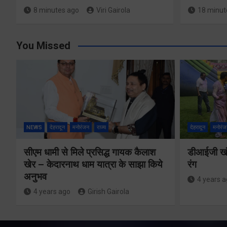
8 minutes ago
Viri Gairola
18 minut
You Missed
NEWS
देहरादून
मनोरंजन
राज्य
देहरादून
मनोरंज
सीएम धामी से मिले प्रसिद्ध गायक कैलाश
डीआईजी खंड
खेर – केदारनाथ धाम यात्रा के साझा किये
रंग
अनुभव
4 years 
4 years ago
Girish Gairola