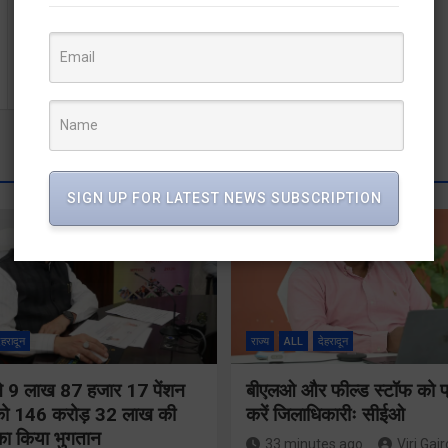
कम्पनियों की फ्रैन्चाइजी दिलाने के नाम पर ठगी करने वाले चार
गिरफ्तार
SIGN UP FOR LATEST NEWS SUBSCRIPTION
ेहरादून
राज्य
ALL
देहरादून
ी ने 9 लाख 87 हजार 17 पेंशन
बीएलओ और फील्ड स्टॉफ को प्
ं को 146 करोड़ 32 लाख की
करें जिलाधिकारीः सीईओ
 का किया भुगतान
33 minutes ago
Viri Gair