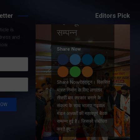
ों की
etter
Editors Pick
ैठक
Share Nowदेहरादून।
icle is
मुख्यमंत्री पुष्कर सिंह धामी ने
dress and
शनिवार को मुख्यमंत्री कैंप
now.
कार्यालय में समाज कल्याण विभाग
के अन्तर्गत 9लाख 87 हजार 17
विभिन्न पेंशन लाभार्थियों को कुल
146 करोड़ 32…
। विकसित
गातार
े के
गढ़वाल
ूर्ण बैठक
 संबोधित