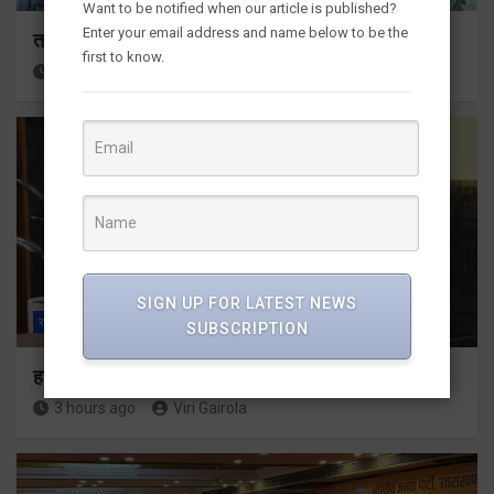
Want to be notified when our article is published?
Enter your email address and name below to be the
तकनीकी शिक्षा विभाग प्रदेशभर में आयोजित करेगा रोजगार मेले
first to know.
2 hours ago
Viri Gairola
SIGN UP FOR LATEST NEWS
राज्य
ALL
देहरादून
SUBSCRIPTION
हर घर तिरंगा अभियान को जन-जन तक पहुंचाने की तैयारी
3 hours ago
Viri Gairola