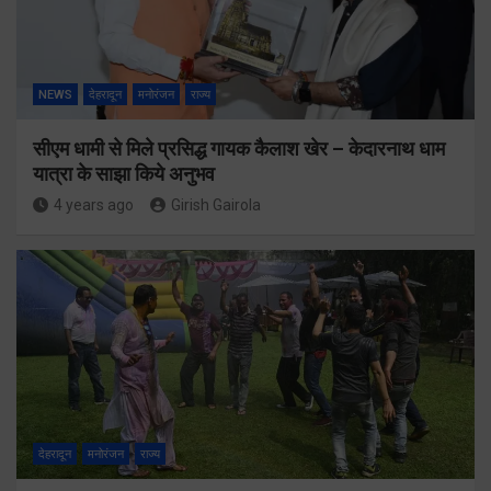
NEWS
देहरादून
मनोरंजन
राज्य
सीएम धामी से मिले प्रसिद्ध गायक कैलाश खेर – केदारनाथ धाम
यात्रा के साझा किये अनुभव
4 years ago
Girish Gairola
देहरादून
मनोरंजन
राज्य