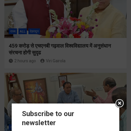
राज्य
ALL
देहरादून
459 करोड़ से एचएनबी गढ़वाल विश्वविद्यालय में अनुसंधान
संरचना होगी सुदृढ
2 hours ago
Viri Gairola
Subscribe to our
newsletter
राज्य
ALL
देहरादून