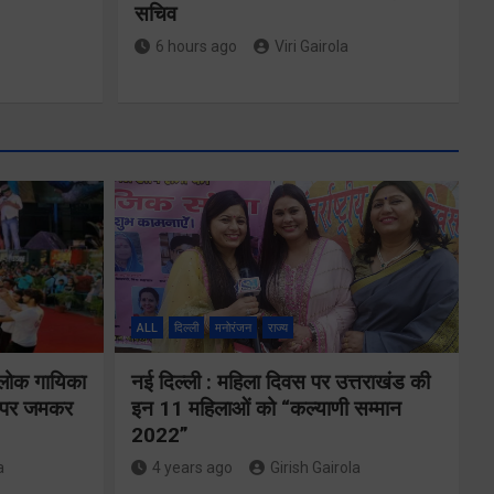
सचिव
6 hours ago
Viri Gairola
मुख्यमंत्री ने
्षा और
प्रदान की विभिन्न
विकास योजनाओं
ALL
दिल्ली
मनोरंजन
राज्य
्वय
के लिए 1967
 लोक गायिका
नई दिल्ली : महिला दिवस पर उत्तराखंड की
र्वक
करोड़ की वित्तीय
ों पर जमकर
इन 11 महिलाओं को “कल्याणी सम्मान
रही
2022”
स्वीकृति
ा
a
4 years ago
Girish Gairola