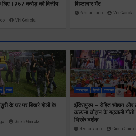
 लिए 1967 करोड़ की वित्तीय
शिष्टाचार भेंट
6 hours ago
Viri Gairola
ago
Viri Gairola
श्रद्धा, सुरक
सुगमता के
न
राज्य
उत्तरप्रदेश
दिल्ली
मनोरंजन
उत्कृष्ट समन
ुरी के घर पर बिखरे होली के
इंदिरापुरम – रोहित चौहान और
से सफलतापू
24×7 अलर्ट मोड
कल्पना चौहान के गढ़वाली गीत
संचालित हो 
थिरके दर्शक
में रहें अधिकारीः
ago
Girish Gairola
कांवड़ यात्र
4 years ago
Girish Gairol
मुख्य सचिव