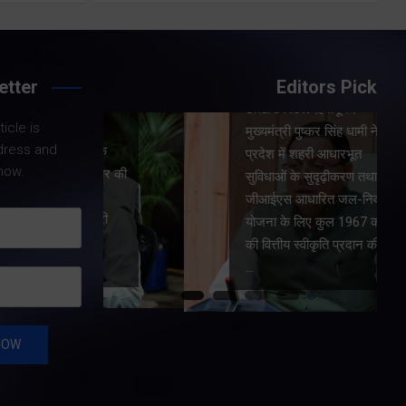
Share Now
etter
Editors Pick
Share Nowदेहरादून।
icle is
।
मुख्यमंत्री पुष्कर सिंह धामी ने
dress and
धामी के
प्रदेश में शहरी आधारभूत
now.
य सरकार की
सुविधाओं के सुदृढ़ीकरण तथा
कारण
जीआईएस आधारित जल-निकासी
रा पूरी
योजना के लिए कुल 1967 करोड़
त और
की वित्तीय स्वीकृति प्रदान की है।
…
…