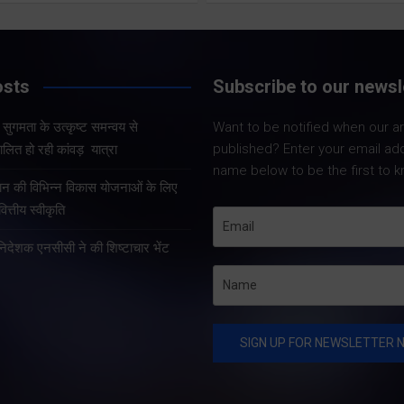
Share Now
Share Now
osts
Subscribe to our newsl
और सुगमता के उत्कृष्ट समन्वय से
Want to be notified when our art
Share Nowदेहरादून
Share Nowदेहरादून। मुख्य
published? Enter your email ad
लित हो रही कांवड़ यात्रा
मुख्यमंत्री पुष्कर सिंह 
सचिव आनंद बर्द्धन ने गुरुवार को
name below to be the first to k
कुशल नेतृत्व एवं राज्
राज्य आपातकालीन परिचालन
्रदान की विभिन्न विकास योजनाओं के लिए
प्रभावी व्यवस्थाओं के 
केंद्र पहुंचकर प्रदेश में लगातार
त्तीय स्वीकृति
उत्तराखंड में कांवड़ यात्
हो रही वर्षा तथा बारिश के कारण
तरह व्यवस्थित, सुरक्षि
हानिदेशक एनसीसी ने की शिष्टाचार भेंट
उत्पन्न स्थिति की विस्तृत समीक्षा
सुचारु रूप से संचालित
की।…