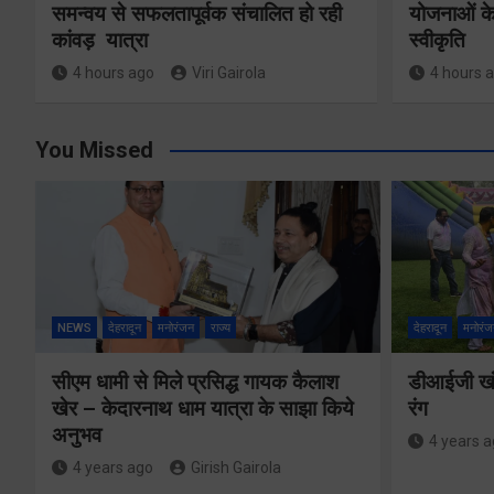
समन्वय से सफलतापूर्वक संचालित हो रही
योजनाओं के
कांवड़ यात्रा
स्वीकृति
4 hours ago
Viri Gairola
4 hours 
You Missed
NEWS
देहरादून
मनोरंजन
राज्य
देहरादून
मनोरंज
सीएम धामी से मिले प्रसिद्ध गायक कैलाश
डीआईजी खंड
खेर – केदारनाथ धाम यात्रा के साझा किये
रंग
अनुभव
4 years 
4 years ago
Girish Gairola