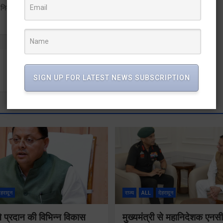
िर्माण मण्डल, गोपेश्वर, एवं सम्बन्धित विभाग के अधिकारी उपस्थित रहे।
सीडीओ ने किया बीईओ कार्यालय का औचक निरीक्षण
SIGN UP FOR LATEST NEWS SUBSCRIPTION
ेहरादून
राज्य
ALL
देहरादून
 ने प्रदान की विभिन्न विकास
मुख्यमंत्री से महानिदेशक एनस