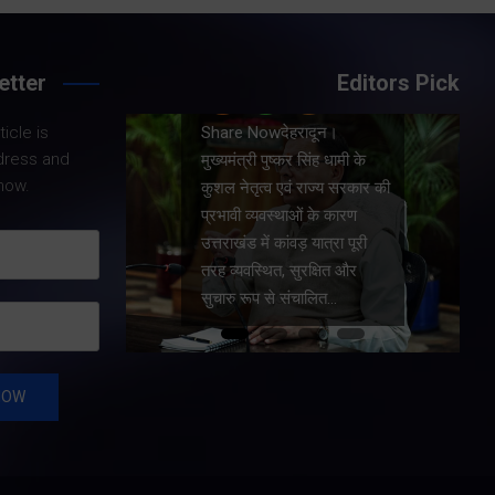
etter
Editors Pick
Share Nowदेहरादून।
icle is
।
मुख्यमंत्री पुष्कर सिंह धामी ने
dress and
धामी के
प्रदेश में शहरी आधारभूत
now.
य सरकार की
सुविधाओं के सुदृढ़ीकरण तथा
कारण
जीआईएस आधारित जल-निकासी
रा पूरी
योजना के लिए कुल 1967 करोड़
त और
की वित्तीय स्वीकृति प्रदान की है।
…
…