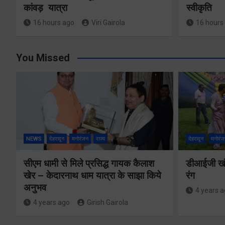
कांवड़ यात्रा
स्वीकृति
16 hours ago
Viri Gairola
16 hours
You Missed
NEWS
देहरादून
मनोरंजन
राज्य
देहरादून
मनोरंज
सीएम धामी से मिले प्रसिद्ध गायक कैलाश
डीआईजी खंड
खेर – केदारनाथ धाम यात्रा के साझा किये
रंग
अनुभव
4 years 
4 years ago
Girish Gairola