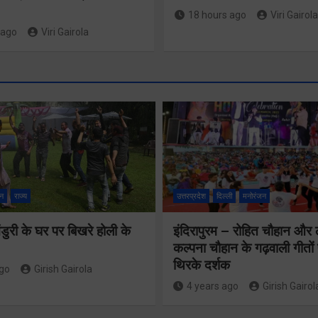
18 hours ago
Viri Gairola
 ago
Viri Gairola
श्रद्धा, सुरक
सुगमता के
न
राज्य
उत्तरप्रदेश
दिल्ली
मनोरंजन
उत्कृष्ट समन
ुरी के घर पर बिखरे होली के
इंदिरापुरम – रोहित चौहान और
से सफलतापू
24×7 अलर्ट मोड
कल्पना चौहान के गढ़वाली गीत
संचालित हो 
थिरके दर्शक
में रहें अधिकारीः
ago
Girish Gairola
कांवड़ यात्र
4 years ago
Girish Gairol
मुख्य सचिव