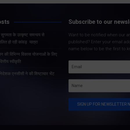
Share Now
Share Now
osts
Subscribe to our newsl
और सुगमता के उत्कृष्ट समन्वय से
Want to be notified when our art
Share Nowदेहरादून
Share Nowदेहरादून। मुख्य
published? Enter your email ad
लित हो रही कांवड़ यात्रा
मुख्यमंत्री पुष्कर सिंह 
सचिव आनंद बर्द्धन ने गुरुवार को
name below to be the first to k
कुशल नेतृत्व एवं राज्
राज्य आपातकालीन परिचालन
्रदान की विभिन्न विकास योजनाओं के लिए
प्रभावी व्यवस्थाओं के 
केंद्र पहुंचकर प्रदेश में लगातार
त्तीय स्वीकृति
उत्तराखंड में कांवड़ यात्
हो रही वर्षा तथा बारिश के कारण
तरह व्यवस्थित, सुरक्षि
हानिदेशक एनसीसी ने की शिष्टाचार भेंट
उत्पन्न स्थिति की विस्तृत समीक्षा
सुचारु रूप से संचालित
की।…