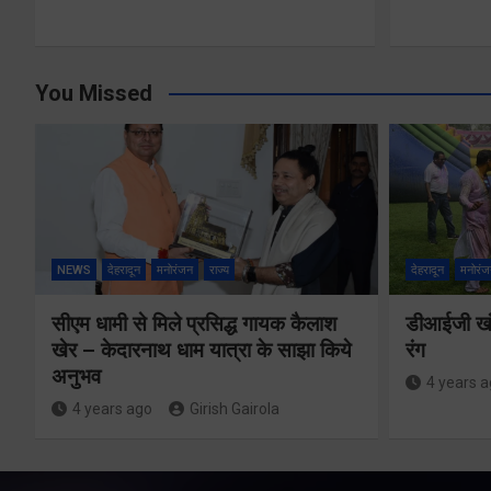
You Missed
NEWS
देहरादून
मनोरंजन
राज्य
देहरादून
मनोरंज
सीएम धामी से मिले प्रसिद्ध गायक कैलाश
डीआईजी खंड
खेर – केदारनाथ धाम यात्रा के साझा किये
रंग
अनुभव
4 years 
4 years ago
Girish Gairola