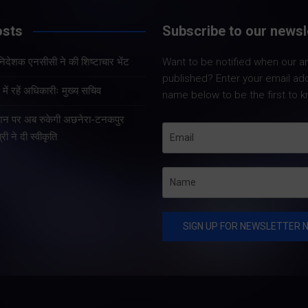
osts
Subscribe to our newsl
Share Nowदेहरादून। पूर्व
सैनिक कल्याण सलाहकार परिषद
Share Nowदेहरादून। 
हानिदेशक एनसीसी ने की शिष्टाचार भेंट
Want to be notified when our art
के अध्यक्ष एवं वरिष्ठ भाजपा नेता
कैडेट कोर (एनसीसी) क
published? Enter your email ad
कर्नल कोठियाल ने कांग्रेस पार्टी
महानिदेशक लेफ्टिनें
ें रहें अधिकारीः मुख्य सचिव
name below to be the first to k
पर पूर्व सैनिकों के अपमान का
वीरेन्द्र वत्स, ल्ैड, 
गंभीर आरोप लगाया है। उन्होंने
टेशन पर अब रुकेगी अछनेरा-टनकपुर
नई दिल्ली स्थित उत्तरा
कहा…
्री ने दी स्वीकृति
निवास में मुख्यमंत्री पुष
धामी से शिष्टाचार भें
raBrain