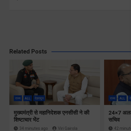
navigation
Related Posts
राज्य
ALL
देहरादून
राज्य
ALL
द
मुख्यमंत्री से महानिदेशक एनसीसी ने की
24×7 अलर्ट 
शिष्टाचार भेंट
सचिव
34 minutes ago
Viri Gairola
42 minut