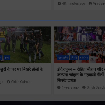
48 minutes ago
Viri Gair
मंच पर सैनिकों के
लिए स्थान नहीं,
न
राज्य
उत्तरप्रदेश
दिल्ली
मनोरंजन
मुख्यमंत्री स
सम्मान का ढोंग
महानिदेशक
ुरी के घर पर बिखरे होली के
इंदिरापुरम – रोहित चौहान और
कर रही कांग्रेसः
कल्पना चौहान के गढ़वाली गीत
एनसीसी ने 
कोठियाल
थिरके दर्शक
ago
Girish Gairola
शिष्टाचार भें
4 years ago
Girish Gairol
Share Now
Share Now