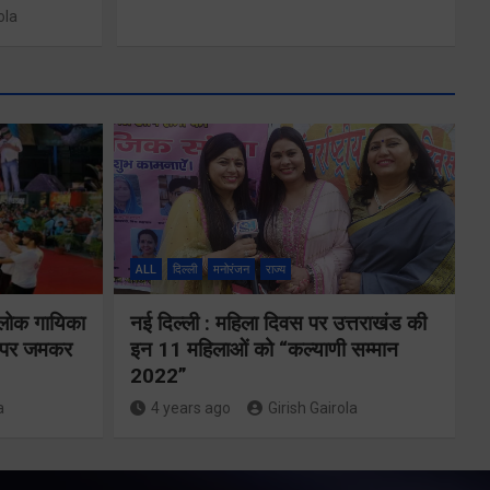
ola
ALL
दिल्ली
मनोरंजन
राज्य
े
 लोक गायिका
नई दिल्ली : महिला दिवस पर उत्तराखंड की
24×7 अलर्ट मोड
ों पर जमकर
इन 11 महिलाओं को “कल्याणी सम्मान
की
2022”
में रहें अधिकारीः
ट
a
4 years ago
Girish Gairola
मुख्य सचिव
Share Now