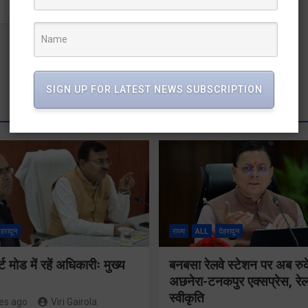
SIGN UP FOR LATEST NEWS SUBSCRIPTION
ेहरादून
राज्य
ALL
देहरादून
मोड में रहें अधिकारीः मुख्य
बनबसा रेलवे स्टेशन पर अब रुक
अछनेरा-टनकपुर एक्सप्रेस, रेल 
स्वीकृति
es ago
Viri Gairola