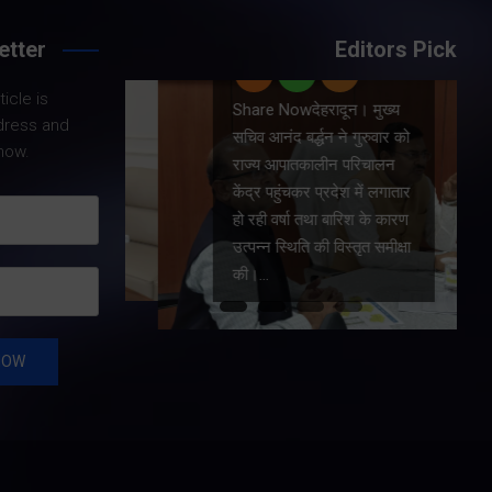
etter
Editors Pick
राष्ट्रीय
icle is
Share Nowदेहरादून। मुख्य
े
dress and
सचिव आनंद बर्द्धन ने गुरुवार को
ट जनरल
now.
राज्य आपातकालीन परिचालन
ैड, टैड ने
केंद्र पहुंचकर प्रदेश में लगातार
खण्ड
हो रही वर्षा तथा बारिश के कारण
्कर सिंह
उत्पन्न स्थिति की विस्तृत समीक्षा
ट की।…
की।…