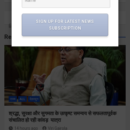
SIGN UP FOR LATEST NEWS
SUBSCRIPTION
Related Posts
राज्य
ALL
देहरादून
श्रद्धा, सुरक्षा और सुगमता के उत्कृष्ट समन्वय से सफलतापूर्वक
संचालित हो रही कांवड़ यात्रा
14 hours ago
Viri Gairola