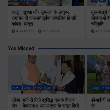
राज्य
ALL
देहरादून
राज्य
ALL
द
श्रद्धा, सुरक्षा और सुगमता के उत्कृष्ट
मुख्यमंत्री
समन्वय से सफलतापूर्वक संचालित हो रही
योजनाओं के
कांवड़ यात्रा
स्वीकृति
4 hours ago
Viri Gairola
4 hours 
You Missed
NEWS
देहरादून
मनोरंजन
राज्य
देहरादून
मनोरंज
सीएम धामी से मिले प्रसिद्ध गायक कैलाश
डीआईजी खंड
खेर – केदारनाथ धाम यात्रा के साझा किये
रंग