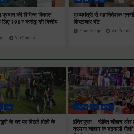
ेहरादून
राज्य
ALL
देहरादून
 ने प्रदान की विभिन्न विकास
मुख्यमंत्री से महानिदेशक एनस
 लिए 1967 करोड़ की वित्तीय
शिष्टाचार भेंट
6 hours ago
Viri Gairola
ago
Viri Gairola
श्रद्धा, सुरक
सुगमता के
न
राज्य
उत्तरप्रदेश
दिल्ली
मनोरंजन
उत्कृष्ट समन
ुरी के घर पर बिखरे होली के
इंदिरापुरम – रोहित चौहान और
से सफलतापू
24×7 अलर्ट मोड
कल्पना चौहान के गढ़वाली गीत