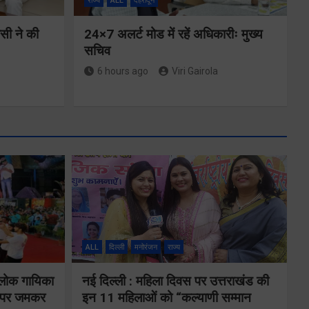
राज्य
ALL
देहरादून
ीसी ने की
24×7 अलर्ट मोड में रहें अधिकारीः मुख्य
सचिव
6 hours ago
Viri Gairola
मुख्यमंत्री ने
्षा और
प्रदान की विभिन्न
विकास योजनाओं
ALL
दिल्ली
मनोरंजन
राज्य
्वय
के लिए 1967
 लोक गायिका
नई दिल्ली : महिला दिवस पर उत्तराखंड की
र्वक
करोड़ की वित्तीय
ों पर जमकर
इन 11 महिलाओं को “कल्याणी सम्मान