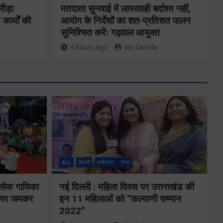
रीड़ा
मतदाता सुनवाई में लापरवाही बर्दाश्त नहीं,
 कार्यों की
आयोग के निर्देशों का शत-प्रतिशत पालन
सुनिश्चित करेंः गढ़वाल आयुक्त
4 hours ago
Viri Gairola
ने
कॉमनवेल्थ गेम्स
2026 के
का
उत्तराखंड के
ALL
दिल्ली
मनोरंजन
राज्य
पदक विजेताओं
य पर
और प्रशिक्षकों को
 लोक गायिका
नई दिल्ली : महिला दिवस पर उत्तराखंड की
े के
ों पर जमकर
इन 11 महिलाओं को “कल्याणी सम्मान
मुख्यमंत्री धामी ने
2022”
किया सम्मानित