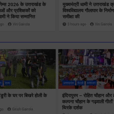
गेम्स 2026 के उत्तराखंड के
मुख्यमंत्री धामी ने उत्तराखंड क्
ओं और प्रशिक्षकों को
विश्वविद्यालय गौलापार के निर्माण
 धामी ने किया सम्मानित
समीक्षा की
ago
Viri Gairola
3 hours ago
Viri Gairola
मुख्य सचिव 
मतदाता सुनवाई में
सभी बड़े
लापरवाही बर्दाश्त
प्रोजेक्ट्स 
नहीं, आयोग के
निर्माण कार्य
न
राज्य
उत्तरप्रदेश
दिल्ली
मनोरंजन
निर्देशों का शत-
नियमित सम
प्रतिशत पालन
ुरी के घर पर बिखरे होली के
इंदिरापुरम – रोहित चौहान और
पूर्ण किए जान
कल्पना चौहान के गढ़वाली गीत
सुनिश्चित करेंः
निर्देश दिए
थिरके दर्शक
ago
Girish Gairola
गढ़वाल आयुक्त