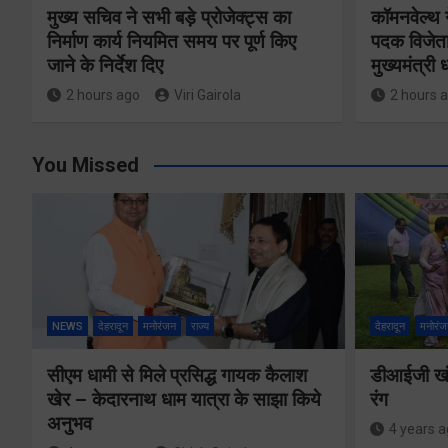
मुख्य सचिव ने सभी बड़े प्रोजेक्ट्स का
कॉमनवेल्थ 
निर्माण कार्य नियमित समय पर पूर्ण किए
पदक विजेता
जाने के निर्देश दिए
मुख्यमंत्री
2 hours ago
Viri Gairola
2 hours 
You Missed
NEWS
देहरादून
मनोरंजन
राज्य
देहरादून
मनोरंज
सीएम धामी से मिले प्रसिद्ध गायक कैलाश
डीआईजी खंड
खेर – केदारनाथ धाम यात्रा के साझा किये
रंग
अनुभव
4 years 