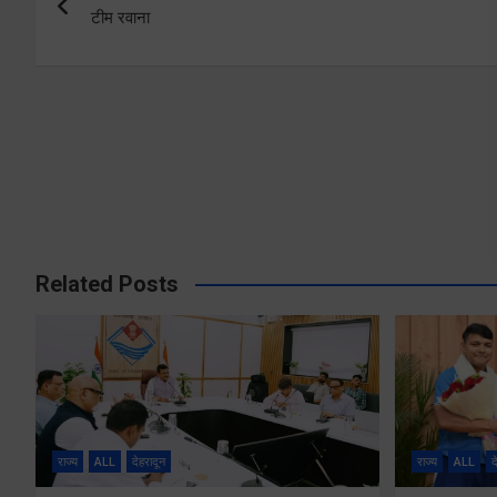
navigation
टीम रवाना
Related Posts
राज्य
ALL
देहरादून
राज्य
ALL
द