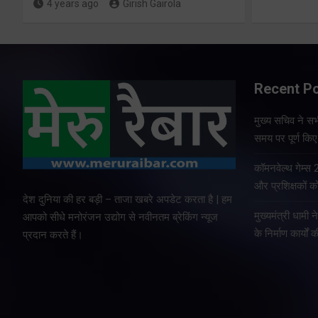
4 years ago
Girish Gairola
Recent P
मुख्य सचिव ने सभी
समय पर पूर्ण किए 
कॉमनवेल्थ गेम्स
और प्रशिक्षकों को
देश दुनिया की हर बड़ी – ताजा खबरे अपडेट करता है | हम
मुख्यमंत्री धामी न
आपको सीधे मनोरंजन उद्योग से नवीनतम ब्रेकिंग न्यूज
के निर्माण कार्यों 
प्रदान करते हैं।