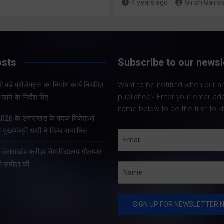
4 years ago
Girish Gairol
Share Now
Share Now
osts
Subscribe to our newsl
Share Nowदेहरादून।
Share Nowदेहरादून। भारत
सचिव आनन्द बर्द्धन ने 
 बड़े प्रोजेक्ट्स का निर्माण कार्य नियमित
Want to be notified when our art
निर्वाचन आयोग एवं मुख्य निर्वाचन
को सचिवालय में प्रदेश 
published? Enter your email ad
जाने के निर्देश दिए
अधिकारी, उत्तराखण्ड के निर्देशों
प्रोजेक्ट्स की समीक्षा 
name below to be the first to k
के अनुपालन में विशेष गहन
सचिव ने प्रदेश के भीत
 2026 के उत्तराखंड के पदक विजेताओं
पुनरीक्षण अभियान के तहत
प्रोजेक्ट्स का निर्माण क
 मुख्यमंत्री धामी ने किया सम्मानित
गढ़वाल आयुक्त एवं रोल ऑब्जर्वर
े उत्तराखंड क्रीड़ा विश्वविद्यालय गौलापार
आनंद स्वरूप ने शुक्रवार…
की समीक्षा की