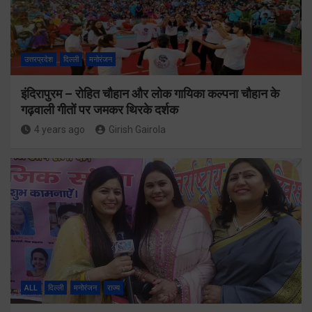
उत्तरप्रदेश
दिल्ली
मनोरंजन
इंदिरापुरम – रोहित चौहान और लोक गायिका कल्पना चौहान के
गढ़वाली गीतों पर जमकर थिरके दर्शक
4 years ago
Girish Gairola
ALL
दिल्ली
मनोरंजन
राज्य