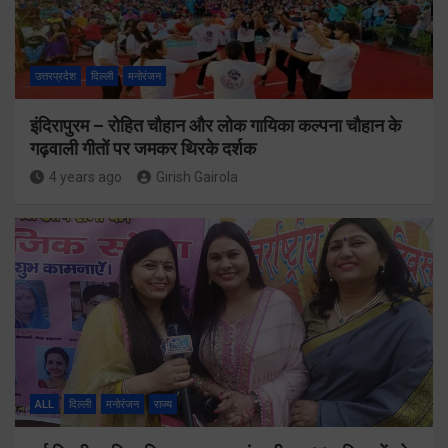
उत्तरप्रदेश
दिल्ली
मनोरंजन
इंदिरापुरम – रोहित चौहान और लोक गायिका कल्पना चौहान के
गढ़वाली गीतों पर जमकर थिरके दर्शक
4 years ago
Girish Gairola
ALL
दिल्ली
मनोरंजन
राज्य