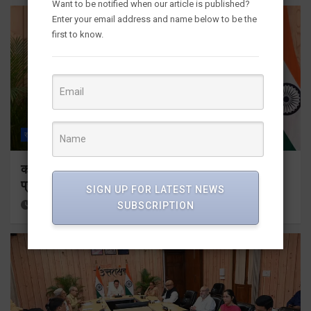
Want to be notified when our article is published?
Enter your email address and name below to be the
first to know.
राज्य
ALL
देहरादून
कॉमनवेल्थ गेम्स 2026 के उत्तराखंड के पदक विजेताओं और
प्रशिक्षकों को मुख्यमंत्री धामी ने किया सम्मानित
SIGN UP FOR LATEST NEWS
15 hours ago
Viri Gairola
SUBSCRIPTION