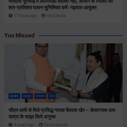
मतदाता सुनवाई में लापरवाही बर्दाश्त नहीं, आयोग के निर्देशों का
शत-प्रतिशत पालन सुनिश्चित करेंः गढ़वाल आयुक्त
17 hours ago
Viri Gairola
You Missed
NEWS
देहरादून
मनोरंजन
राज्य
सीएम धामी से मिले प्रसिद्ध गायक कैलाश खेर – केदारनाथ धाम
यात्रा के साझा किये अनुभव
4 years ago
Girish Gairola