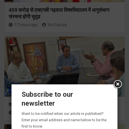
459 करोड़ से एचएनबी गढ़वाल विश्वविद्यालय में अनुसंधान
संरचना होगी सुदृढ
17 hours ago
Viri Gairola
राज्य
ALL
देहरादून
Subscribe to our
newsletter
तकनीकी शिक्षा विभाग प्रदेशभर में आयोजित करेगा रोजगार मेले
17 hours ago
Viri Gairola
Want to be notified when our article is published?
Enter your email address and name below to be the
first to know.