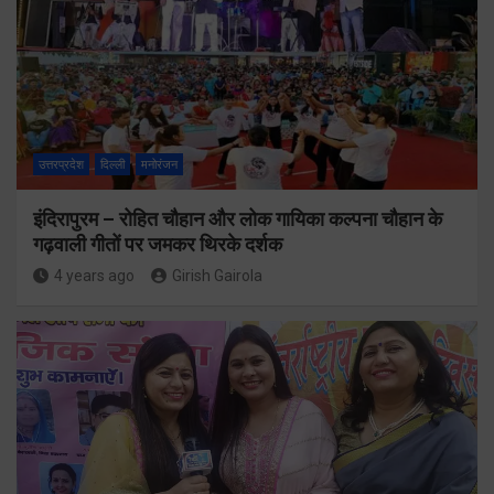
उत्तरप्रदेश
दिल्ली
मनोरंजन
इंदिरापुरम – रोहित चौहान और लोक गायिका कल्पना चौहान के
गढ़वाली गीतों पर जमकर थिरके दर्शक
4 years ago
Girish Gairola