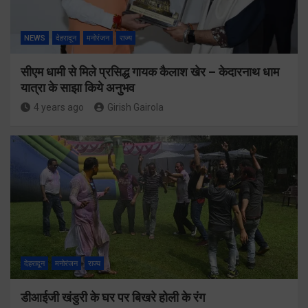
NEWS
देहरादून
मनोरंजन
राज्य
सीएम धामी से मिले प्रसिद्ध गायक कैलाश खेर – केदारनाथ धाम
यात्रा के साझा किये अनुभव
4 years ago
Girish Gairola
देहरादून
मनोरंजन
राज्य
डीआईजी खंडुरी के घर पर बिखरे होली के रंग