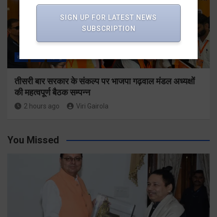
SIGN UP FOR LATEST NEWS
SUBSCRIPTION
राज्य
ALL
देहरादून
तीसरी बार सरकार के संकल्प पर भाजपा गढ़वाल मंडल अध्यक्षों
की महत्वपूर्ण बैठक सम्पन्न
2 hours ago
Viri Gairola
You Missed