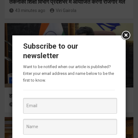
तकनीकी शिक्षा विभाग प्रदेशभर में आयोजित करेगा रोजगार मेले
43 minutes ago
Viri Gairola
Subscribe to our
newsletter
Want to be notified when our article is published?
Enter your email address and name below to be the
first to know.
राज्य
ALL
देहरादून
हर घर तिरंगा अभियान को जन-जन तक पहुंचाने की तैयारी
1 hour ago
Viri Gairola