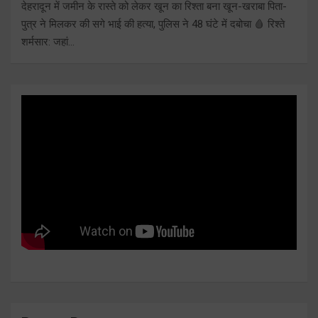
देहरादून में जमीन के रास्ते को लेकर खून का रिश्ता बना खून-खराबा पिता-
पुत्र ने मिलकर की सगे भाई की हत्या, पुलिस ने 48 घंटे में दबोचा 🩸 रिश्ते
शर्मसार: जहां…