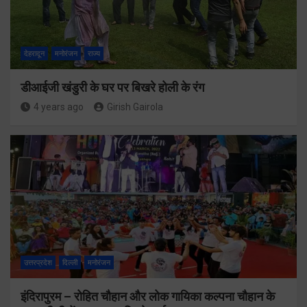
देहरादून
मनोरंजन
राज्य
डीआईजी खंडुरी के घर पर बिखरे होली के रंग
4 years ago
Girish Gairola
उत्तरप्रदेश
दिल्ली
मनोरंजन
इंदिरापुरम – रोहित चौहान और लोक गायिका कल्पना चौहान के