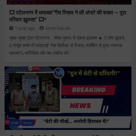
💥 पटेलनगर में धमाका!”गैस रिसाव ने ली अंगारे की शक्ल — पूरा
परिवार झुलसा” 💥*
1 year ago
Girish Gairola
सुबह-सुबह गूंजा पटेलनगर… चीख-पुकार से दहला इलाका 🔥 5 लोग झुलसे,
3 मासूम बच्चे भी घायल🧯 गैस सिलेंडर से रिसाव, स्पार्किंग से हुआ भयानक
धमाका🔍 फॉरेंसिक और बम स्क्वॉड की…
क्राइम
देहरादून