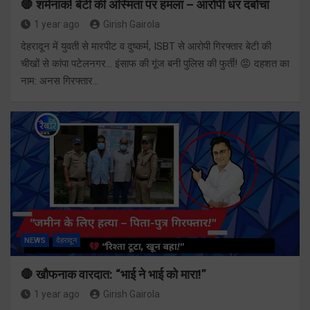
🛑 शर्मनाक! बेटी की अस्मिता पर हमला – आरोपी धर दबोचा
1 year ago
Girish Gairola
देहरादून में युवती से मारपीट व दुष्कर्म, ISBT से आरोपी गिरफ्तार बेटी की
चीखों से कांपा पटेलनगर… इंसाफ की गूंज बनी पुलिस की फुर्ती! 😡 दहशत का
नाम: अनस गिरफ्तार…
NEWS
देहरादून
🛑 खौफनाक वारदात: “भाई ने भाई को मारा!”
1 year ago
Girish Gairola