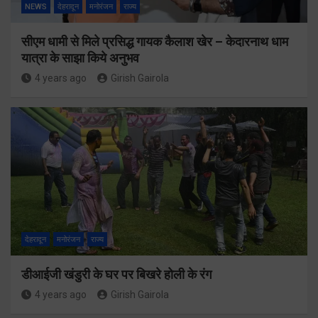
NEWS
देहरादून
मनोरंजन
राज्य
सीएम धामी से मिले प्रसिद्ध गायक कैलाश खेर – केदारनाथ धाम
यात्रा के साझा किये अनुभव
4 years ago
Girish Gairola
देहरादून
मनोरंजन
राज्य
डीआईजी खंडुरी के घर पर बिखरे होली के रंग
4 years ago
Girish Gairola