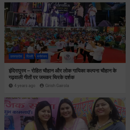
उत्तरप्रदेश
दिल्ली
मनोरंजन
इंदिरापुरम – रोहित चौहान और लोक गायिका कल्पना चौहान के
गढ़वाली गीतों पर जमकर थिरके दर्शक
4 years ago
Girish Gairola