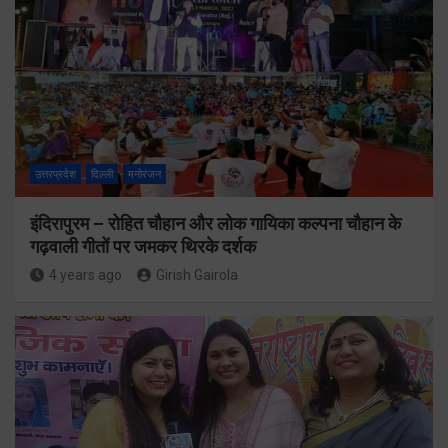
उत्तरप्रदेश
दिल्ली
मनोरंजन
इंदिरापुरम – रोहित चौहान और लोक गायिका कल्पना चौहान के
गढ़वाली गीतों पर जमकर थिरके दर्शक
4 years ago
Girish Gairola