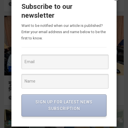
14 hours ago
Viri Gairola
Subscribe to our
newsletter
Want to be notified when our article is published?
Enter your email address and name below to be the
first to know.
राज्य
ALL
देहरादून
मुख्यमंत्री धामी ने उत्तराखंड क्रीड़ा विश्वविद्यालय गौलापार के
निर्माण कार्यों की समीक्षा की
14 hours ago
Viri Gairola
SIGN UP FOR LATEST NEWS
SUBSCRIPTION