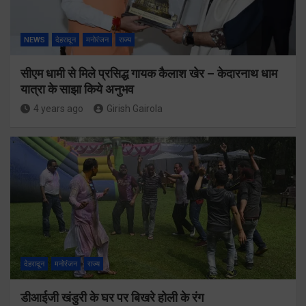
NEWS
देहरादून
मनोरंजन
राज्य
सीएम धामी से मिले प्रसिद्ध गायक कैलाश खेर – केदारनाथ धाम
यात्रा के साझा किये अनुभव
4 years ago
Girish Gairola
देहरादून
मनोरंजन
राज्य
डीआईजी खंडुरी के घर पर बिखरे होली के रंग