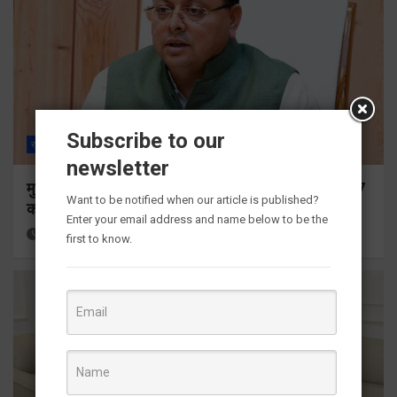
Subscribe to our
राज्य
ALL
देहरादून
newsletter
मुख्यमंत्री ने प्रदान की विभिन्न विकास योजनाओं के लिए 1967
Want to be notified when our article is published?
करोड़ की वित्तीय स्वीकृति
Enter your email address and name below to be the
6 hours ago
Viri Gairola
first to know.