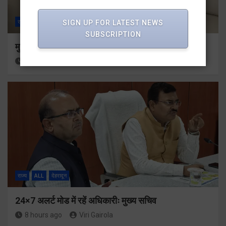
SIGN UP FOR LATEST NEWS
राज्य
ALL
देहरादून
SUBSCRIPTION
मुख्यमंत्री से महानिदेशक एनसीसी ने की शिष्टाचार भेंट
8 hours ago
Viri Gairola
राज्य
ALL
देहरादून
24×7 अलर्ट मोड में रहें अधिकारीः मुख्य सचिव
8 hours ago
Viri Gairola