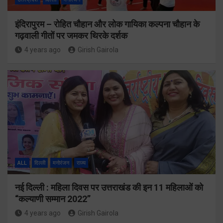
इंदिरापुरम – रोहित चौहान और लोक गायिका कल्पना चौहान के
गढ़वाली गीतों पर जमकर थिरके दर्शक
4 years ago
Girish Gairola
ALL
दिल्ली
मनोरंजन
राज्य
नई दिल्ली : महिला दिवस पर उत्तराखंड की इन 11 महिलाओं को
“कल्याणी सम्मान 2022”
4 years ago
Girish Gairola