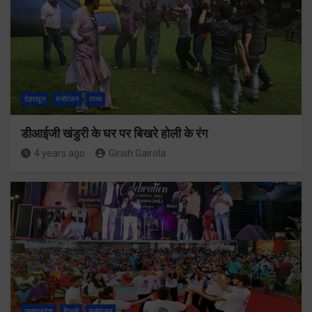
देहरादून
मनोरंजन
राज्य
डीआईजी खंडुरी के घर पर बिखरे होली के रंग
4 years ago
Girish Gairola
उत्तरप्रदेश
दिल्ली
मनोरंजन